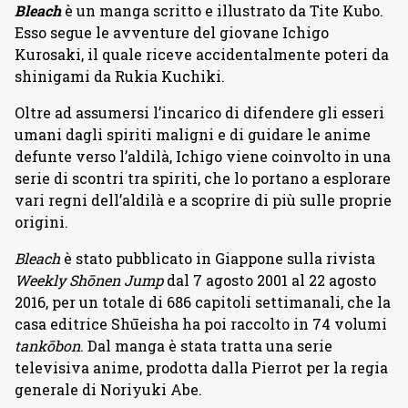
Bleach
è un manga scritto e illustrato da Tite Kubo.
Esso segue le avventure del giovane Ichigo
Kurosaki, il quale riceve accidentalmente poteri da
shinigami da Rukia Kuchiki.
Oltre ad assumersi l’incarico di difendere gli esseri
umani dagli spiriti maligni e di guidare le anime
defunte verso l’aldilà, Ichigo viene coinvolto in una
serie di scontri tra spiriti, che lo portano a esplorare
vari regni dell’aldilà e a scoprire di più sulle proprie
origini.
Bleach
è stato pubblicato in Giappone sulla rivista
Weekly Shōnen Jump
dal 7 agosto 2001 al 22 agosto
2016, per un totale di 686 capitoli settimanali, che la
casa editrice Shūeisha ha poi raccolto in 74 volumi
tankōbon
. Dal manga è stata tratta una serie
televisiva anime, prodotta dalla Pierrot per la regia
generale di Noriyuki Abe.