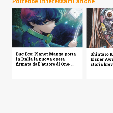
Potrebbe interessarti anche
Bug Ego: Planet Manga porta
Shintaro K
in Italia la nuova opera
Eisner Awa
firmata dall’autore di One-
storia bre
Punch Man