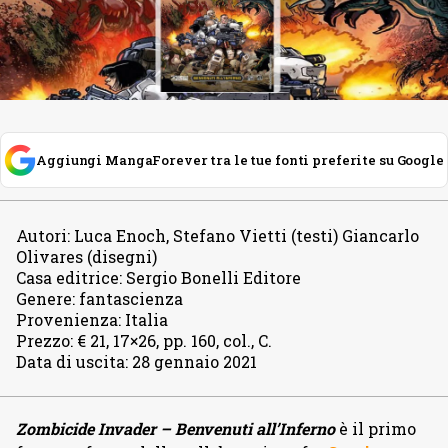
Aggiungi MangaForever tra le tue fonti preferite su Google
Autori
:
Luca Enoch, Stefano Vietti (testi) Giancarlo
Olivares (disegni)
Casa editrice
:
Sergio Bonelli Editore
Genere
:
fantascienza
Provenienza
:
Italia
Prezzo
:
€ 21, 17×26, pp. 160, col., C.
Data di uscita
:
28 gennaio 2021
Zombicide Invader – Benvenuti all’Inferno
è il primo