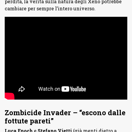
perdita, la verità sulla natura degli Xeno potrebbe
cambiare per sempre l’intero universo.
Zombicide Invader – “escono dalle
fottute pareti”
Luca Enoch
e
Stefano Vietti
(già menti dietro a