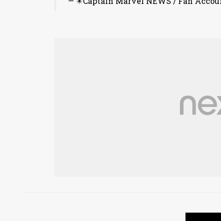
— ✴️Captain Marvel NEWS / Fan Acco