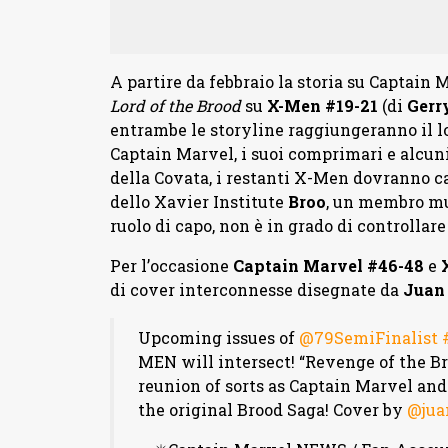
A partire da febbraio la storia su Captain 
Lord of the Brood
su
X-Men #19-21
(di
Gerr
entrambe le storyline raggiungeranno il l
Captain Marvel, i suoi comprimari e alcun
della Covata, i restanti X-Men dovranno ca
dello Xavier Institute
Broo
, un membro mu
ruolo di capo, non è in grado di controllare 
Per l’occasione
Captain Marvel #46-48
e
di cover interconnesse disegnate da
Juan 
Upcoming issues of
@79SemiFinalist
MEN will intersect! “Revenge of the Br
reunion of sorts as Captain Marvel an
the original Brood Saga! Cover by
@jua