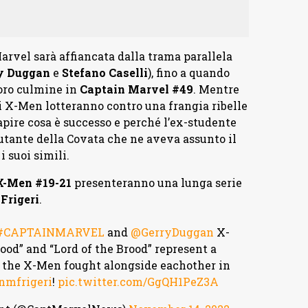
Marvel sarà affiancata dalla trama parallela
y Duggan
e
Stefano Caselli
), fino a quando
oro culmine in
Captain Marvel #49
. Mentre
i X-Men lotteranno contro una frangia ribelle
pire cosa è successo e perché l’ex-studente
tante della Covata che ne aveva assunto il
i suoi simili.
X-Men #19-21
presenteranno una lunga serie
Frigeri
.
#CAPTAINMARVEL
and
@GerryDuggan
X-
ood” and “Lord of the Brood” represent a
d the X-Men fought alongside eachother in
nmfrigeri
!
pic.twitter.com/GgQH1PeZ3A