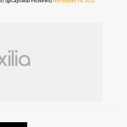
unt (@CaptMarvelNews)
November 14, 2022