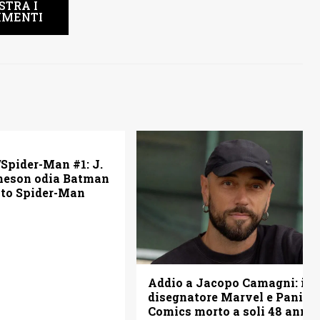
STRA I
MENTI
Spider-Man #1: J.
eson odia Batman
nto Spider-Man
Addio a Jacopo Camagni: il
disegnatore Marvel e Panini
Comics morto a soli 48 anni