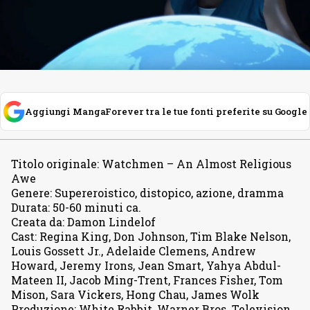
Aggiungi MangaForever tra le tue fonti preferite su Google
Titolo originale
:
Watchmen – An Almost Religious
Awe
Genere
:
Supereroistico, distopico, azione, dramma
Durata
:
50-60 minuti ca.
Creata da
:
Damon Lindelof
Cast
:
Regina King, Don Johnson, Tim Blake Nelson,
Louis Gossett Jr., Adelaide Clemens, Andrew
Howard, Jeremy Irons, Jean Smart, Yahya Abdul-
Mateen II, Jacob Ming-Trent, Frances Fisher, Tom
Mison, Sara Vickers, Hong Chau, James Wolk
Produzione
:
White Rabbit, Warner Bros. Television,