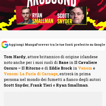
Aggiungi MangaForever tra le tue fonti preferite su Google
Tom Hardy
, attore britannico di origine irlandese
noto anche per i suoi ruoli di
Bane
in
Il Cavaliere
Oscuro – Il Ritorno
e di
Eddie Brock
in
Venom
e
Venom: La Furia di Carnage
, entrerà in prima
persona nel mondo dei fumetti a fianco degli autori
Scott
Snyder
,
Frank
Tieri
e
Ryan
Smallman
.