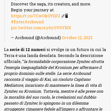
Discover the saga, its creators, and more.
Begin your journey at
https://t.co/7CwOkOYQIU
🌌🖥️
#EnterArcbound
pic.twitter.com/xy0yOV0YNX
— Arcbound (@Arcbound)
October 12, 2023
La
serie di 12 numeri
si svolge in un futuro in cui la
Terra è una landa desolata. Secondo la descrizione
ufficiale, “
la formidabile corporazione Zynitec sfrutta
l’energia ineguagliabile del Kronium per affermare il
proprio dominio sulle stelle. La serie Arcbound
racconta il viaggio di Kai, un risoluto Capitano
Mediatore, incaricato di mantenere la linea di vita di
Zynitec su Kronium. Tuttavia, mentre è alle prese con
la moralità del suo ruolo, le rivelazioni sul dubbio
passato di Zynitec lo spingono in un dilemma
struggente: rimanere fedele all’impero o affrontare le