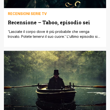
RECENSIONI SERIE TV
Recensione – Taboo, episodio sei
'Lasciate il corpo dove è più probabile che venga
trovato. Potete tenervi il suo cuore.' L'ultimo episodio si
avvicina, e i fili iniziano a tirarsi fra loro, lasciandoci
cadere in abissi dalle profondità inimmaginabili. Pensavate
che Taboo fosse stato fin troppo oscuro nei precedenti
episodi? Dopo la sesta puntata dovrete ricredervi. James
Delaney è pazzo, e fin qui [']