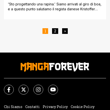
'Sto progettando una rapina.' Siamo arrivati al giro di boa,
e a questo punto salutiamo il regista danese Kristoffer
Nyholm, che dal prossimo episodio lascerà la sedia al
collega Anders Engström. Nyholm, che nelle prime quattro
puntate della miniserie ha avuto il compito di presentarci i
protagonisti della vicenda e stabilire i toni oscuri
1
2
»
dell'oscuro mondo [']
Chi Siamo
Contatti
Privacy Policy
Cookie Policy