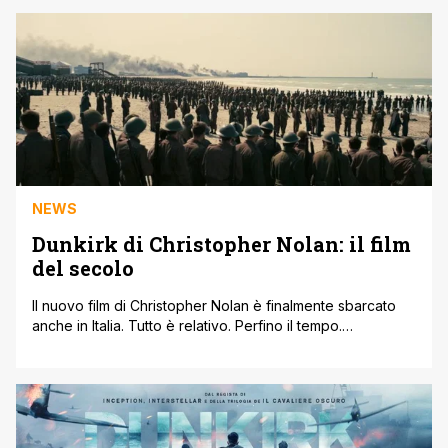
Sony di piazzarsi nella linea sottile che separa i film dei
Marvel Studios dalle atmosfere dark che la [']
NEWS
Dunkirk di Christopher Nolan: il film
del secolo
Il nuovo film di Christopher Nolan è finalmente sbarcato
anche in Italia. Tutto è relativo. Perfino il tempo.
Soprattutto il tempo. Einstein, per descrivere la relatività,
spiegava che ognuno percepisce il tempo in base al
contesto che sta vivendo in quel preciso momento: con la
sua eterna sagacia, faceva notare di come a un uomo [']