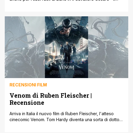
Ritorno e di Eddie Brock in Venom e Venom: La Furia di
Carnage, entrerà in prima persona nel mondo dei fumetti
a fianco degli autori Scott Snyder, Frank Tieri e Ryan
Smallman. Come annunciato [']
RECENSIONI FILM
Venom di Ruben Fleischer |
Recensione
Arriva in Italia il nuovo film di Ruben Fleischer, l'atteso
cinecomic Venom. Tom Hardy diventa una sorta di dottor
Jekyl e un alieno Mr. Hyde nel nuovo film di Ruben
Fleischer, Venom, tentativo davvero poco riuscito della