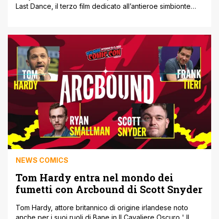
Last Dance, il terzo film dedicato all’antieroe simbionte
interpretato da Tom Hardy. La pellicola, in uscita nelle sale
italiane il prossimo 24 ottobre, sarà l’ultimo capitolo della
trilogia dedicata a Venom. Ancora una volta, Hardy torna a
vestire i panni di Eddie Brock, un giornalista [']
NEWS COMICS
Tom Hardy entra nel mondo dei
fumetti con Arcbound di Scott Snyder
Tom Hardy, attore britannico di origine irlandese noto
anche per i suoi ruoli di Bane in Il Cavaliere Oscuro ' Il