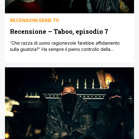
RECENSIONI SERIE TV
Recensione – Taboo, episodio 7
'Che razza di uomo ragionevole farebbe affidamento
sulla giustizia?' Ha sempre il pieno controllo della
situazione, James Delaney, anche quando viene emesso
un mandato di cattura nei suoi confronti. Anche quando
viene accusato di tradimento. Anche quando viene
torturato. Il gioco lo comanda lui. Anzi, lui il gioco l'ha
inventato. La partita a scacchi iniziata [']