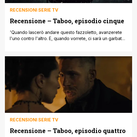
RECENSIONI SERIE TV
Recensione – Taboo, episodio cinque
'Quando lascerò andare questo fazzoletto, avanzerete
l'uno contro l'altro. E, quando vorrete, ci sarà un garbato
scambio di pallottole.' E' anche dalle parole del giudice di
gara che si può dedurre la maestria di uno
sceneggiatore, Steven Knight, sempre sagace, pungente
e pieno di sorprese. Com'è sagace e sorprendente
l'esito del duello fra James e [']
RECENSIONI SERIE TV
Recensione – Taboo, episodio quattro