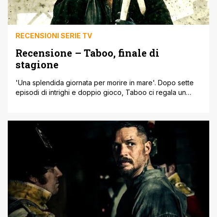
RECENSIONI SERIE TV
Recensione – Taboo, finale di
stagione
'Una splendida giornata per morire in mare'. Dopo sette
episodi di intrighi e doppio gioco, Taboo ci regala un
finale emozionante e tumultuoso. Il solipsismo di James
Delaney toglie il fiato per il frenetico ritmo col quale, in
poco più di cinquanta minuti, riesce a districare tutti i nodi
accumulati sul pettine delle scorse puntate, cogliendo
anche [']