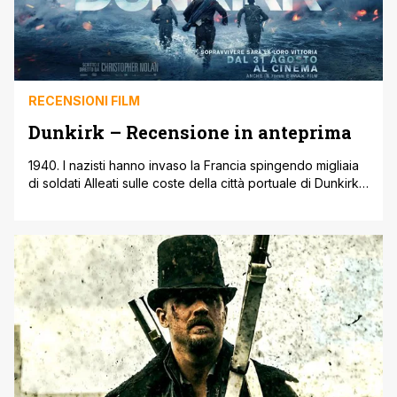
RECENSIONI FILM
Dunkirk – Recensione in anteprima
1940. I nazisti hanno invaso la Francia spingendo migliaia
di soldati Alleati sulle coste della città portuale di Dunkirk.
Mentre il nemico incalza, 400.000 uomini tentano
disperatamente di evacuare via mare coadiuvati dalle
navi civili inglesi e protetti dai caccia Spitfire. E' sempre
mancato mezzo gradino ai film di Christopher Nolan per
essere ascritti al [']