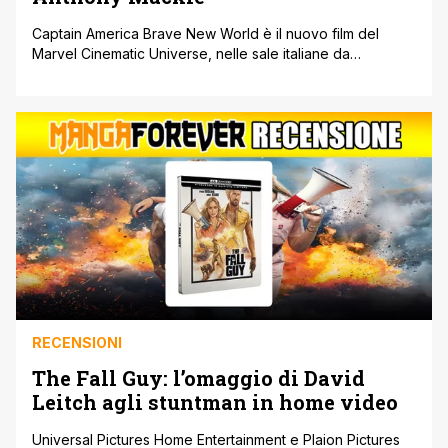
Captain America Brave New World è il nuovo film del
Marvel Cinematic Universe, nelle sale italiane da
mercoledì 12 febbraio con protagonista Anthony Mackie.
Lo abbiamo visto in anteprima e vi raccontiamo cosa
aspettarvi senza spoiler. Dopo aver incontrato il neoeletto
Presidente degli Stati Uniti Thaddeus Ross, Sam Wilson si
ritrova nel bel mezzo di [']
RECENSIONI
The Fall Guy: l’omaggio di David
Leitch agli stuntman in home video
Universal Pictures Home Entertainment e Plaion Pictures