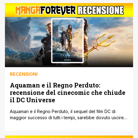
da Chris Buck (i due Frozen) e Fawn Veerasunthorn
(Raya e l’ultimo drago), vuole raccontare [']
RECENSIONI
Aquaman e il Regno Perduto:
recensione del cinecomic che chiude
il DC Universe
Aquaman e il Regno Perduto, il sequel del film DC di
maggior successo di tutti i tempi, sarebbe dovuto uscire a
Natale 2022. Invece diventa il film DC di Natale 2023.
Dopo un rimontaggio durato un anno da parte di James
Wan. Dopo varie speculazioni sulla presenza o meno di