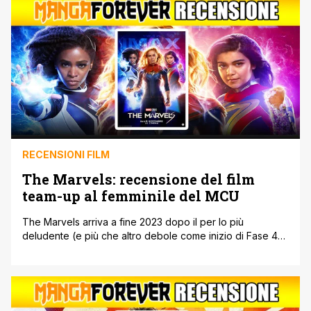
Amber Heard in seguito al [']
RECENSIONI FILM
The Marvels: recensione del film
team-up al femminile del MCU
The Marvels arriva a fine 2023 dopo il per lo più
deludente (e più che altro debole come inizio di Fase 4)
Ant-Man and the Wasp: Quantumania e il (per noi)
deludente terzo ed ultimo capitolo dedicato ai Guardiani
della Galassia di James Gunn. Non era atteso eppure ci ha
sorpreso abbastanza in positivo il [']