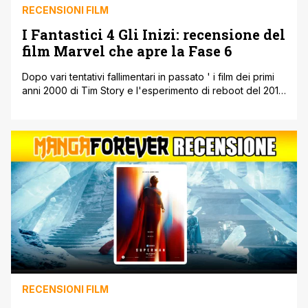
RECENSIONI FILM
I Fantastici 4 Gli Inizi: recensione del
film Marvel che apre la Fase 6
Dopo vari tentativi fallimentari in passato ' i film dei primi
anni 2000 di Tim Story e l'esperimento di reboot del 2015
da parte di Josh Trank ' tocca a Matt Shakman
(WandaVision) rimettere insieme i pezzi dei Fantastic 4.
Ovvero la prima famiglia nata nei fumetti Marvel, come
gruppo e non come singolo. Ci [']
RECENSIONI FILM