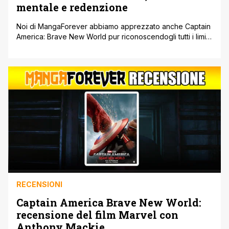
mentale e redenzione
Noi di MangaForever abbiamo apprezzato anche Captain
America: Brave New World pur riconoscendogli tutti i limiti
del caso. Di fronte al Thunderbolts*, il film che
sostanzialmente va a chiudere la Fase Cinque del Marvel
Cinematic Universe, dobbiamo però fare un distinguo. Mai
una pellicola è stata così responsabile di rimettere
insieme i pezzi del sempre [']
RECENSIONI
Captain America Brave New World:
recensione del film Marvel con
Anthony Mackie