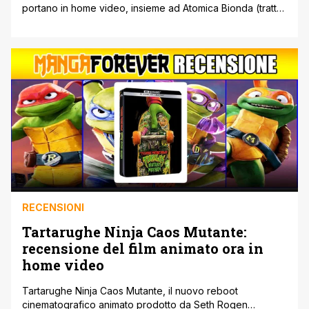
portano in home video, insieme ad Atomica Bionda (tratto
dall'omonimo graphic novel) per la prima volta in 4K
Steelbook, anche The Fall Guy. Entrambi i film sono diretti
dallo stesso regista David Leitch che ha iniziato la propria
carriera come stuntman per poi esordire alla regia con il
[']
RECENSIONI
Tartarughe Ninja Caos Mutante:
recensione del film animato ora in
home video
Tartarughe Ninja Caos Mutante, il nuovo reboot
cinematografico animato prodotto da Seth Rogen