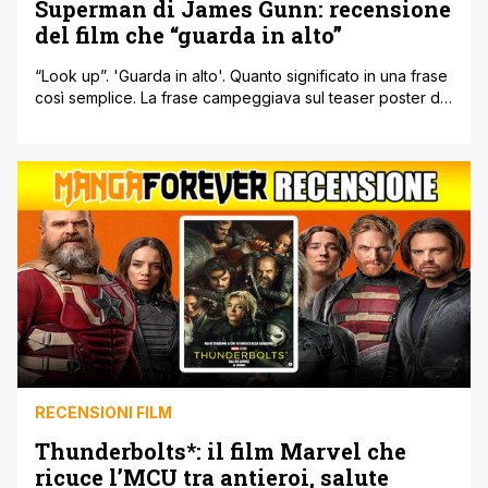
Superman di James Gunn: recensione
del film che “guarda in alto”
“Look up”. 'Guarda in alto'. Quanto significato in una frase
così semplice. La frase campeggiava sul teaser poster di
Superman con un'enorme responsabilità. Il film di James
Gunn infatti aveva non solo il compito di inaugurare il
nuovo corso della DC al cinema, proprio per mano di
Gunn e Peter Safran. Ma anche di riportare [']
RECENSIONI FILM
Thunderbolts*: il film Marvel che
ricuce l’MCU tra antieroi, salute