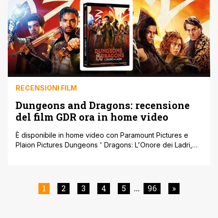
RECENSIONI FILM
Dungeons and Dragons: recensione
del film GDR ora in home video
È disponibile in home video con Paramount Pictures e
Plaion Pictures Dungeons ' Dragons: L'Onore dei Ladri,
l'adattamento del celebre gioco di ruolo che ha sorpreso
tutti. Sorpreso perché si è rivelata una trasposizione che
ha saputo mettere su schermo lo spirito del gioco. È stato
come vedere le partite più scanzonate e divertenti
1
2
3
4
5
96
»
...
prendere [']