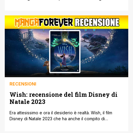
(l'eterno adolescente, come riporta la locandina) dopo il
passaggio al cinema, è disponibile in home video grazie a
Plaion Pictures. Tre le edizioni disponibili: DVD, Blu-ray e
Limited Edition Steelbook 4K Ultra HD+Blu-ray con doppio
disco. Il film, realizzato con una nuova [']
RECENSIONI
Wish: recensione del film Disney di
Natale 2023
Era attesissimo e ora il desiderio è realtà. Wish, il film
Disney di Natale 2023 che ha anche il compito di
celebrare il Centenario Disney, è nelle sale italiane. La
pellicola, scritta da Jennifer Lee e Allison Moore e diretta