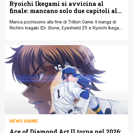
Ryoichi Ikegami si avvicina al
finale: mancano solo due capitoli alla
conclusione
Manca pochissimo alla fine di Trillion Game. Il manga di
Riichiro Inagaki (Dr. Stone, Eyeshield 21) e Ryoichi Ikegami
(Crying Freeman) sta per concludersi: mancano davvero
solo due capitoli. La notizia è uscita su Big Comic
Superior, la rivista che lo pubblica dal 2020, e ha colpito
parecchi fan che seguono la serie fin dagli [']
NEWS ANIME
Ace of Diamond Act II torna nel 2026: