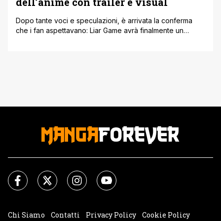
dell’anime con trailer e visual
Dopo tante voci e speculazioni, è arrivata la conferma
che i fan aspettavano: Liar Game avrà finalmente un
adattamento anime. La conferma è arrivata direttamente
da REMOW Co., Ltd., che ha svelato anche la prima key
visual e un trailer di presentazione. L’uscita dell’anime è
fissata per il 2026, ma per sapere su quali piattaforme [']
Chi Siamo
Contatti
Privacy Policy
Cookie Policy