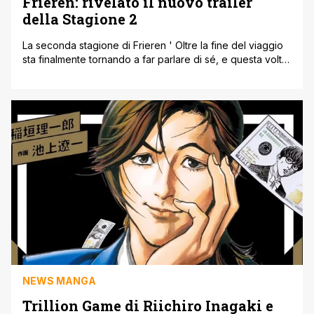
Frieren: rivelato il nuovo trailer
della Stagione 2
La seconda stagione di Frieren ' Oltre la fine del viaggio
sta finalmente tornando a far parlare di sé, e questa volta
con un nuovo trailer che ha già rimesso in moto
l’entusiasmo dei fan. Il video mostra qualche scena inedita
dell’avventura di Frieren e del suo gruppo, ma soprattutto
svela l’ending della stagione: The [']
NEWS MANGA
Trillion Game di Riichiro Inagaki e