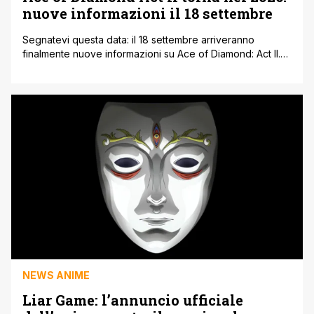
nuove informazioni il 18 settembre
Segnatevi questa data: il 18 settembre arriveranno
finalmente nuove informazioni su Ace of Diamond: Act II.
La nuova stagione del famoso anime di Yuji Terajima
uscirà nel 2026 e sarà animata da Madhouse, quindi già
immagino scene piene di azione e partite mozzafiato. Se
non conoscete ancora la serie, Ace of Diamond segue
Eijun Sawamura, [']
NEWS ANIME
Liar Game: l’annuncio ufficiale