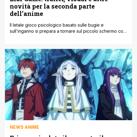
novità per la seconda parte
dell’anime
Il letale gioco psicologico basato sulle bugie e
sull'inganno si prepara a tornare sul piccolo schermo con
risvolti ancora più intensi. La società REMOW ha
ufficialmente diffuso un ricco pacchetto di aggiornamenti
per la seconda parte di Liar Game, la serie animata
realizzata dal rinomato studio d'animazione Madhouse.
Questo secondo blocco di episodi ripartirà ufficialmente
[']
NEWS ANIME