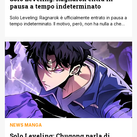
pausa a tempo indeterminato
Solo Leveling: Ragnarok è ufficialmente entrato in pausa a
tempo indeterminato. Il motivo, però, non ha nulla a che
vedere con problemi produttivi o creativi. L’artista del
manhwa, Jin, ha infatti iniziato il servizio militare
obbligatorio in Corea del Sud, rendendo impossibile
proseguire regolarmente con la serializzazione. Per chi
segue il panorama manhwa, si tratta [']
NEWS MANGA
Solo Leveling: Chugong parla di