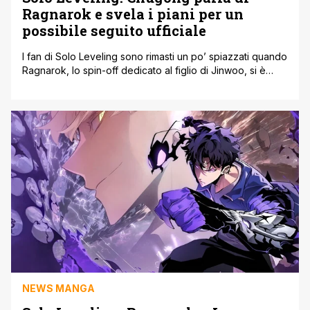
Ragnarok e svela i piani per un
possibile seguito ufficiale
I fan di Solo Leveling sono rimasti un po’ spiazzati quando
Ragnarok, lo spin-off dedicato al figlio di Jinwoo, si è
concluso bruscamente lo scorso luglio con il capitolo 375.
Dopo mesi di teorie e domande, finalmente è arrivata una
risposta direttamente dall’autore originale, Chugong. In
una recente intervista con la piattaforma russa LitRes, lo
[']
NEWS MANGA