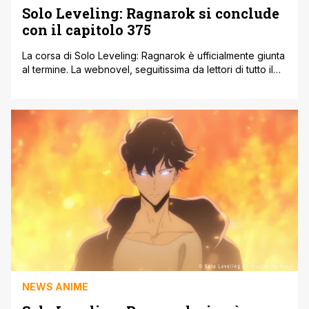
Solo Leveling: Ragnarok si conclude
con il capitolo 375
La corsa di Solo Leveling: Ragnarok è ufficialmente giunta
al termine. La webnovel, seguitissima da lettori di tutto il
mondo, si è conclusa con la pubblicazione del capitolo
375, chiudendo un percorso che ha saputo conquistare
milioni di appassionati con la sua miscela di azione,
tensione narrativa e momenti emozionanti. Un’eredità
importante Ragnarok continua la [']
NEWS ANIME