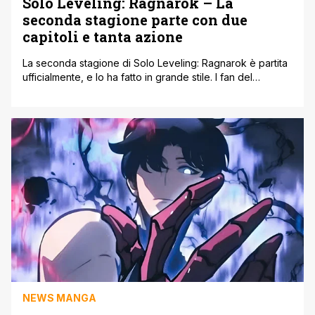
Solo Leveling: Ragnarok – La
seconda stagione parte con due
capitoli e tanta azione
La seconda stagione di Solo Leveling: Ragnarok è partita
ufficialmente, e lo ha fatto in grande stile. I fan del
popolare manhwa hanno potuto immergersi subito nella
nuova fase della storia grazie al rilascio simultaneo di due
capitoli, che hanno già riacceso le discussioni e le teorie
online. Un ritorno molto atteso Dopo la conclusione [']
NEWS MANGA