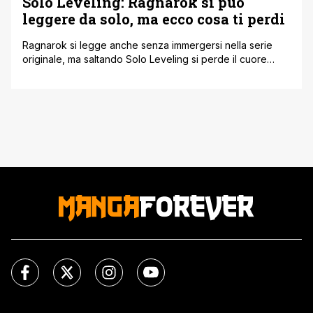
Solo Leveling: Ragnarok si può
leggere da solo, ma ecco cosa ti perdi
Ragnarok si legge anche senza immergersi nella serie
originale, ma saltando Solo Leveling si perde il cuore
emotivo della storia inceppando anche in spoiler pesanti.
Sembra un concetto scontato, ma andiamo ad
approfondirlo. Solo Leveling: Ragnarok è il seguito diretto
di Solo Leveling ma molti si chiedono se si può leggere
senza passare dalla storia [']