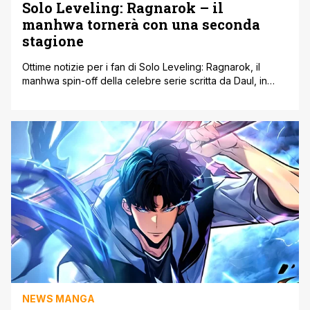
Solo Leveling: Ragnarok – il
manhwa tornerà con una seconda
stagione
Ottime notizie per i fan di Solo Leveling: Ragnarok, il
manhwa spin-off della celebre serie scritta da Daul, in
pausa da aprile 2025, sta ufficialmente per tornare con
una seconda stagione. L’annuncio è arrivato in queste
ore, confermando che il sequel dedicato al figlio di
Jinwoo continuerà la sua corsa, dopo il successo dei
primi [']
NEWS MANGA