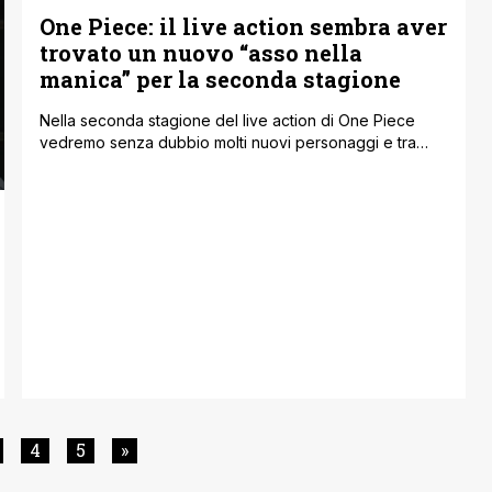
One Piece: il live action sembra aver
trovato un nuovo “asso nella
manica” per la seconda stagione
Nella seconda stagione del live action di One Piece
vedremo senza dubbio molti nuovi personaggi e tra
Dragon e Smoker inseriamo anche Ace 'Pugno di
Fuoco', fratello di Luffy e membro della flotta di
Barbabianca. Come leggiamo su Comic Book a quanto
pare i fan stanno chiedendo a gran voce di inserire
all'interno delle puntate [']
4
5
»