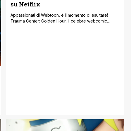
su Netflix
Appassionati di Webtoon, è il momento di esultare!
Trauma Center: Golden Hour, il celebre webcomic
medico, è finalmente arrivato su Netflix in una nuova e
avvincente versione K-drama. Prodotto da Studio N, già
famoso per adattamenti di successo come True Beauty,
Sweet Home e See You in My 19th Life, la serie ha
debuttato il [']