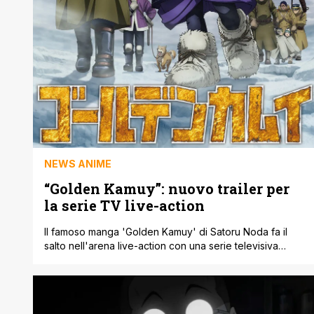
NEWS ANIME
“Golden Kamuy”: nuovo trailer per
la serie TV live-action
Il famoso manga 'Golden Kamuy' di Satoru Noda fa il
salto nell'arena live-action con una serie televisiva
appena annunciata, seguita dal lancio del suo primo
trailer emozionante. Dopo il successo di un film live-
action uscito nei cinema giapponesi all'inizio dell'anno,
l'adattamento televisivo mira a espandere ulteriormente