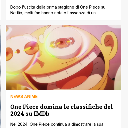
Dopo l'uscita della prima stagione di One Piece su
Netflix, molti fan hanno notato l'assenza di un
personaggio fondamentale: Nefertari Vivi. Nei manga e
nell'anime, Vivi è un personaggio chiave durante l'arco
di Alabasta, ma la sua mancanza nella versione live-
action ha sollevato diverse domande. Tuttavia, gli autori
della serie hanno rassicurato i fan che [']
NEWS ANIME
One Piece domina le classifiche del
2024 su IMDb
Nel 2024, One Piece continua a dimostrare la sua