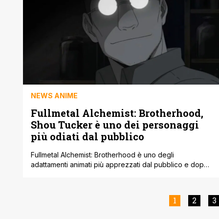
l'universo di 'Golden Kamuy' portando le avventure del
russo-giapponese [']
NEWS ANIME
Fullmetal Alchemist: Brotherhood,
Shou Tucker è uno dei personaggi
più odiati dal pubblico
Fullmetal Alchemist: Brotherhood è uno degli
adattamenti animati più apprezzati dal pubblico e dopo
anni è ancora in generale l'anime che si consiglia
sempre per immergersi in un'avventura singolare, fatta
di grandi situazioni e ottimi personaggi. Di recente,
1
2
3
come leggiamo su Comic Book è stata diffusa una lista
comprensiva dei personaggi delle serie TV più [']