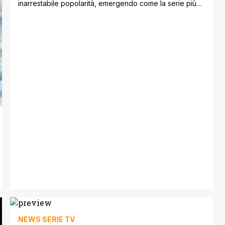
inarrestabile popolarità, emergendo come la serie più
votata dell'anno secondo i dati di IMDb. Questa
classifica, basata sulle valutazioni medie degli utenti,
mette in luce il successo duraturo dell'anime di Toei
Animation, che ha battuto numerosi altri show di alto
profilo. La Classifica delle Serie Più [']
NEWS SERIE TV