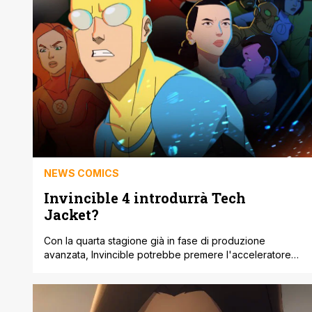
NEWS COMICS
Invincible 4 introdurrà Tech
Jacket?
Con la quarta stagione già in fase di produzione
avanzata, Invincible potrebbe premere l'acceleratore
sulla storia, introducendo Tech Jacket, un personaggio
importante al momento rimasto nell'ombra. Apparso in
maniera veloce durante la 'Invincible War' della terza
stagione, il personaggio potrebbe essere finalmente