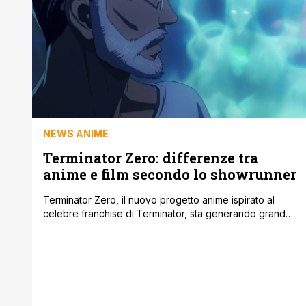
NEWS ANIME
Terminator Zero: differenze tra
anime e film secondo lo showrunner
Terminator Zero, il nuovo progetto anime ispirato al
celebre franchise di Terminator, sta generando grande
interesse tra i fan, soprattutto grazie alle dichiarazioni
del suo showrunner, che ha chiarito alcune delle
differenze principali tra il film d'animazione e i
precedenti capitoli cinematografici. Sebbene il film
anime mantenga l'essenza del franchise, il suo stile
visivo e [']