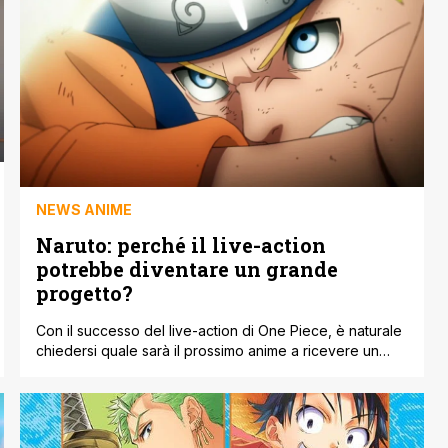
NEWS ANIME
Naruto: perché il live-action
potrebbe diventare un grande
progetto?
Con il successo del live-action di One Piece, è naturale
chiedersi quale sarà il prossimo anime a ricevere un
adattamento su Netflix. Tra i candidati ideali c'è Naruto,
il popolare franchise creato da Masashi Kishimoto che,
a quasi venticinque anni dal suo debutto, continua a
catturare l'immaginazione di milioni di fan. La storia del