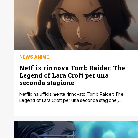
una figura rilevante all'interno della serie 4 di Invincible.
Zack Thompson, alias Tech [']
NEWS ANIME
Netflix rinnova Tomb Raider: The
Legend of Lara Croft per una
seconda stagione
Netflix ha ufficialmente rinnovato Tomb Raider: The
Legend of Lara Croft per una seconda stagione,
dimostrando il suo impegno nell’adattare grandi
franchise dei videogiochi in serie animate. La decisione
è arrivata rapidamente, pochi giorni dopo il debutto
della prima stagione il 10 ottobre. La serie, realizzata in
stile anime e con la voce dell'attrice Hayley [']