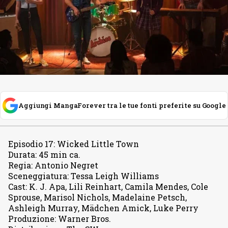
Aggiungi MangaForever tra le tue fonti preferite su Google
Episodio 17
:
Wicked Little Town
Durata
:
45 min ca.
Regia
:
Antonio Negret
Sceneggiatura
:
Tessa Leigh Williams
Cast
:
K. J. Apa, Lili Reinhart, Camila Mendes, Cole
Sprouse, Marisol Nichols, Madelaine Petsch,
Ashleigh Murray, Mädchen Amick, Luke Perry
Produzione
:
Warner Bros.