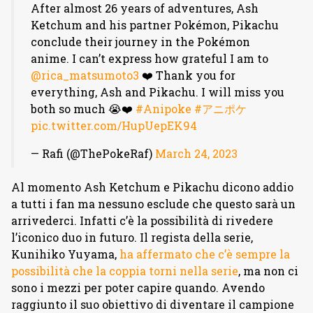
After almost 26 years of adventures, Ash
Ketchum and his partner Pokémon, Pikachu
conclude their journey in the Pokémon
anime. I can’t express how grateful I am to
@rica_matsumoto3
❤️ Thank you for
everything, Ash and Pikachu. I will miss you
both so much 😭❤️
#Anipoke
#アニポケ
pic.twitter.com/HupUepEK94
— Rafi (@ThePokeRaf)
March 24, 2023
Al momento Ash Ketchum e Pikachu dicono addio
a tutti i fan ma nessuno esclude che questo sarà un
arrivederci. Infatti c’è la possibilità di rivedere
l’iconico duo in futuro. Il regista della serie,
Kunihiko Yuyama,
ha affermato che c’è sempre la
possibilità che la coppia torni nella serie
, ma non ci
sono i mezzi per poter capire quando. Avendo
raggiunto il suo obiettivo di diventare il campione