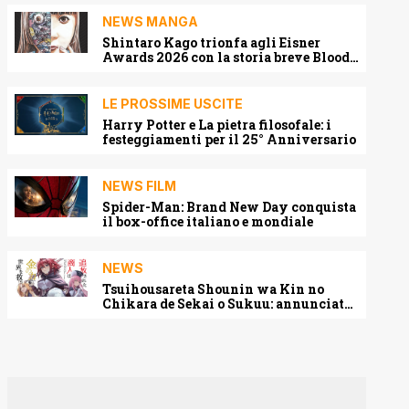
NEWS MANGA
Shintaro Kago trionfa agli Eisner
Awards 2026 con la storia breve Blood
Harvest
LE PROSSIME USCITE
Harry Potter e La pietra filosofale: i
festeggiamenti per il 25° Anniversario
NEWS FILM
Spider-Man: Brand New Day conquista
il box-office italiano e mondiale
NEWS
Tsuihousareta Shounin wa Kin no
Chikara de Sekai o Sukuu: annunciato
l’adattamento anime