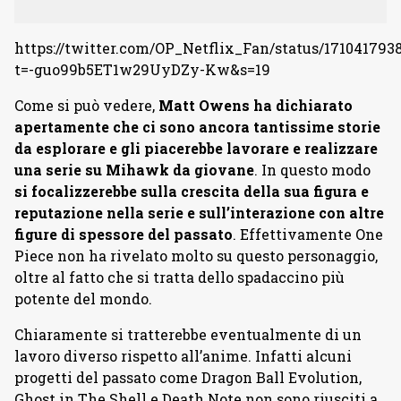
https://twitter.com/OP_Netflix_Fan/status/17104179
t=-guo99b5ET1w29UyDZy-Kw&s=19
Come si può vedere,
Matt Owens ha dichiarato
apertamente che ci sono ancora tantissime storie
da esplorare e gli piacerebbe lavorare e realizzare
una serie su Mihawk da giovane
. In questo modo
si focalizzerebbe sulla crescita della sua figura e
reputazione nella serie e sull’interazione con altre
figure di spessore del passato
. Effettivamente One
Piece non ha rivelato molto su questo personaggio,
oltre al fatto che si tratta dello spadaccino più
potente del mondo.
Chiaramente si tratterebbe eventualmente di un
lavoro diverso rispetto all’anime. Infatti alcuni
progetti del passato come Dragon Ball Evolution,
Ghost in The Shell e Death Note non sono riusciti a