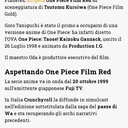
Planetes,
dirigerà
One Piece Film Red
su
sceneggiatura di
Tsutomu Kuroiwa
(One Piece Film
Gold).
Goro Taniguchi è stato il primo a occuparsi di una
versione anime di One Piece: ha infatti diretto
l’OVA
One Piece: Taose! Kaizoku Ganzack
, uscito il
26 Luglio 1998 e animato da
Production I.G
.
Il maestro Oda è produttore esecutivo del film.
Aspettando One Piece Film Red
La serie anime va in onda dal
20 ottobre 1999
sull’emittente giapponese
Fuji TV
.
In Italia
Crunchyroll
la diffonde in simulcast
nell’edizione sottotitolata dalla saga del
paese di
Wa
e sta recuperando gli archi narrativi
precedenti.