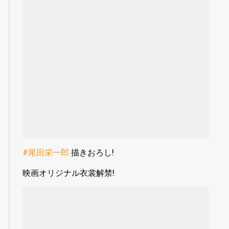
#尾田栄一郎
描きおろし!
映画オリジナル衣裳解禁!