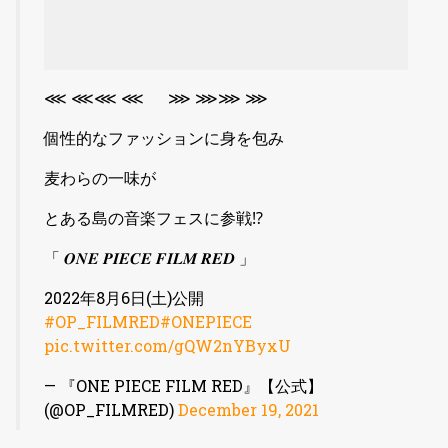
⋘ ⋘⋘ ⋘ ⋙ ⋙⋙ ⋙
個性的なファッションに身を包み
麦わらの一味が
とある島の音楽フェスに参戦⁉️
「 𝑶𝑵𝑬 𝑷𝑰𝑬𝑪𝑬 𝑭𝑰𝑳𝑴 𝑹𝑬𝑫 」
2022年8月6日(土)公開
#OP_FILMRED
#ONEPIECE
pic.twitter.com/gQW2nYByxU
— 『ONE PIECE FILM RED』【公式】
(@OP_FILMRED)
December 19, 2021