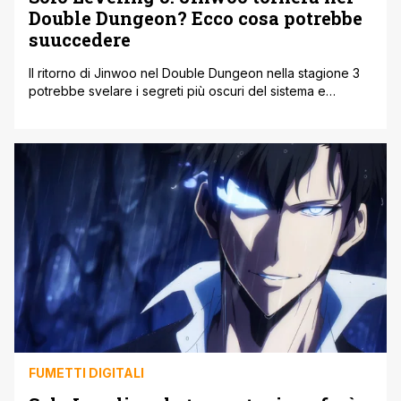
Double Dungeon? Ecco cosa potrebbe
suuccedere
Il ritorno di Jinwoo nel Double Dungeon nella stagione 3
potrebbe svelare i segreti più oscuri del sistema e
dell'origine dei suoi poteri. Nel mondo di Solo Leveling,
pochi luoghi sono tanto significativi quanto il Double
Dungeon, il punto di svolta che ha trasformato Jinwoo da
Hunter E-Rank a guerriero invincibile. Dopo due stagioni
ricche [']
FUMETTI DIGITALI