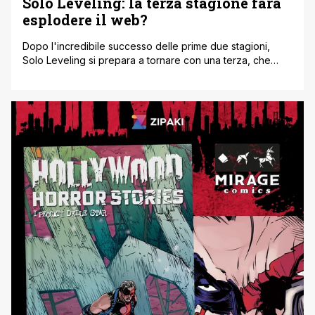
Solo Leveling: la terza stagione farà
esplodere il web?
Dopo l'incredibile successo delle prime due stagioni,
Solo Leveling si prepara a tornare con una terza, che
molto probabilmente potrebbe anche superare le
aspettative. Anche se l'annuncio non è ufficiale, il
pubblico è già in visibilio e tutto questo coinvolgimento
potrebbe far esplodere letteralmente il web e tutti gli
appassionati. Stando ai rumour, la prossima [']