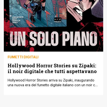
FUMETTI DIGITALI
Hollywood Horror Stories su Zipaki:
il noir digitale che tutti aspettavano
Hollywood Horror Stories arriva su Zipaki, inaugurando
una nuova era del fumetto digitale italiano con un noir che
promette di lasciare il segno. Disponibile dal 22 febbraio,
questo noir si immerge nelle profondità più torbide
dell'industria cinematografica. Dietro il glamour e le luci
abbaglianti della Città degli Angeli, si nasconde un mondo