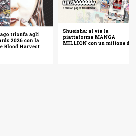
Shueisha: al via la
ago trionfa agli
piattaforma MANGA
rds 2026 con la
MILLION con un milione di
ve Blood Harvest
pagine gratis (anche in
italiano)