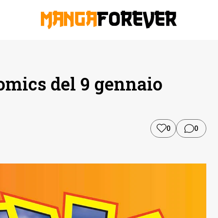
omics del 9 gennaio
0
0