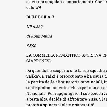
e dei suoi singolari comportamenti. Che ne 
calura?!
BLUE BOX n. 7
UP n.229
di Kouji Miura
€ 5,90
LA COMMEDIA ROMANTICO-SPORTIVA CHE
GIAPPONESI!
Da quando ha scoperto che la sua squadra 
Sajikawa, Taiki è preoccupato e ha paura d
la partita delle eliminatorie provinciali, i
sente profondamente deluso per non esser
Nazionale. Per raggiungere il suo obiettivo,
a testa alta, decide di affrontare Yusa. Si
pronto a spingersi oltre e superarlo!