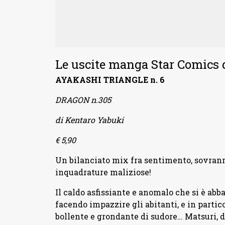
Le uscite manga Star Comics 
AYAKASHI TRIANGLE n. 6
DRAGON n.305
di Kentaro Yabuki
€ 5,90
Un bilanciato mix fra sentimento, sovrann
inquadrature maliziose!
Il caldo asfissiante e anomalo che si è ab
facendo impazzire gli abitanti, e in particol
bollente e grondante di sudore… Matsuri, da