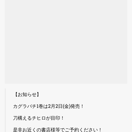
【お知らせ】
カグラバチ1巻は2月2日(金)発売！
刀構えるチヒロが目印！
是非お近くの書店様等でご予約ください！