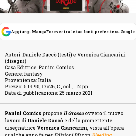
Aggiungi MangaForever tra le tue fonti preferite su Google
Autori
:
Daniele Daccò (testi) e Veronica Ciancarini
(disegni)
Casa Editrice
:
Panini Comics
Genere
:
fantasy
Provenienza
:
Italia
Prezzo
:
€ 19.90, 17×26, C., col., 112 pp.
Data di pubblicazione
:
25 marzo 2021
Panini Comics
propone
Il Grosso
ovvero il nuovo
lavoro di
Daniele Daccò
e della promettente
disegnatrice
Veronica Ciancarini,
vista all’opera
qualche anno fa per
Edizioni BD
con
Bleeding