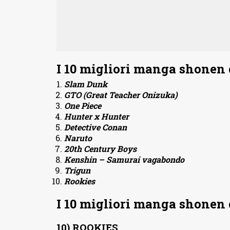
I 10 migliori manga shonen 
S
lam
Dunk
GTO (Great Teacher Onizuka)
One Piece
Hunter x Hunter
Detective Conan
Naruto
20th Century Boys
Kenshin – Samurai vagabondo
Trigun
Rookies
I 10 migliori manga shonen 
10) ROOKIES