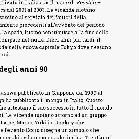
ivato in Italia con il nome di
Kenshin –
cs dal 2001 al 2003. Le vicende ruotano
assino al servizio dei fautori della
amente precedenti all’avvento del periodo
 la spada, l’uomo contribuisce alla fine dello
pare nel nulla. Dieci anni più tardi, il
da nella nuova capitale Tokyo dove nessuno
rai.
degli anni 90
asawa pubblicato in Giappone dal 1999 al
a ha pubblicato il manga in Italia. Questo
e attestano il suo successo in tutto il mondo
mi. Le vicende ruotano attorno ad un gruppo
itsune, Maruo, Yukiji e Donkey che
re l’evento Occio disegna un simbolo che
 un occhio ed una mano che indica. Trent’anni