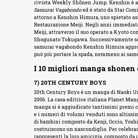
rivista Weekly Shōnen Jump. Kenshin è arr
Samurai Vagabondo
ed è stato da Star Comi
attorno a Kenshin Himura, uno spietato ass
Restaurazione Meiji. Negli anni immediat
Meiji, attraverso il suo operato a Kyoto con
Shogunato Tokugawa. Successivamente scom
samurai vagabondo Kenshin Himura appro
può più portare la spada, nemmeno ai samu
I 10 migliori manga shonen 
7) 20TH CENTURY BOYS
20th Century Boys è un manga di Naoki Ur
2006. La casa editrice italiana Planet Mang
manga si è aggiudicato tantissimi premi ch
e i numeri di volumi venduti sono altissi
di bambini composto da Kenji, Occio, Yosh
costruiscono un nascondiglio. Per celebra
rappresenti la loro amicizia, composto da