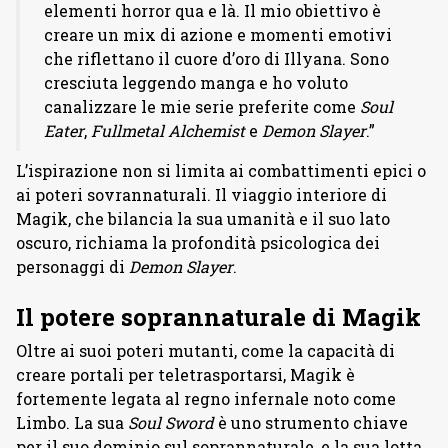
elementi horror qua e là. Il mio obiettivo è
creare un mix di azione e momenti emotivi
che riflettano il cuore d’oro di Illyana. Sono
cresciuta leggendo manga e ho voluto
canalizzare le mie serie preferite come
Soul
Eater
,
Fullmetal Alchemist
e
Demon Slayer
.”
L’ispirazione non si limita ai combattimenti epici o
ai poteri sovrannaturali. Il viaggio interiore di
Magik, che bilancia la sua umanità e il suo lato
oscuro, richiama la profondità psicologica dei
personaggi di
Demon Slayer
.
Il potere soprannaturale di Magik
Oltre ai suoi poteri mutanti, come la capacità di
creare portali per teletrasportarsi, Magik è
fortemente legata al regno infernale noto come
Limbo. La sua
Soul Sword
è uno strumento chiave
per il suo dominio sul soprannaturale, e la sua lotta