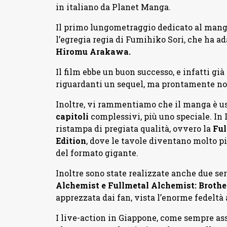
in italiano da Planet Manga.
Il primo lungometraggio dedicato al manga 
l’egregia regia di Fumihiko Sori, che ha a
Hiromu Arakawa.
Il film ebbe un buon successo, e infatti gi
riguardanti un sequel, ma prontamente non
Inoltre, vi rammentiamo che il manga è usc
capitoli
complessivi, più uno speciale. In
ristampa di pregiata qualità, ovvero la
Ful
Edition
, dove le tavole diventano molto pi
del formato gigante.
Inoltre sono state realizzate anche due se
Alchemist e Fullmetal Alchemist: Broth
apprezzata dai fan, vista l’enorme fedeltà a
I live-action in Giappone, come sempre as