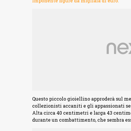
imponente figure da migliaia di euro.
Questo piccolo gioiellino approderà sul mer
collezionisti accaniti e gli appassionati s
Alta circa 40 centimetri e larga 43 centime
durante un combattimento, che sembra ess