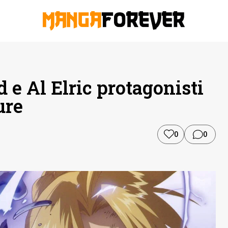
 e Al Elric protagonisti
ure
0
0