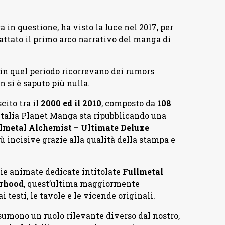
in questione, ha visto la luce nel 2017, per
dattato il primo arco narrativo del manga di
à in quel periodo ricorrevano dei rumors
 si è saputo più nulla.
ito tra il
2000 ed il 2010
, composto da
108
 Italia Planet Manga sta ripubblicando una
lmetal Alchemist – Ultimate Deluxe
ù incisive grazie alla qualità della stampa e
rie animate dedicate intitolate
Fullmetal
erhood
, quest’ultima maggiormente
i testi, le tavole e le vicende originali.
sumono un ruolo rilevante diverso dal nostro,