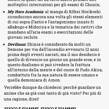
molteplici interruzioni per gli esami di Chunin;
My Hero Academia
:
al manga di Kōhei Horikoshi
riconducono ancora una volta gli stessi elementi
di cui sopra (l’astio e l’antagonismo innato fr
aBakugo e Midoriya e la tematica dei cattivi che
mandano all’aria esami o esercitazioni delle
giovani reclute.
Devilman
:
Shinra è considerato da molti un
Demone per via dell’incendio avvenuto 12 anni
prima degli eventi narrati, ma il suo desiderio è
quello di divenire un giorno un grande eroe, e in
questo dualismo si può rivedere la frattura
all’interno della mente e del cuore di Fudo Akira,
combattuto fra la sua natura di essere umano e
quella demoniaca di Amon.
Verrebbe dunque da chiedersi: perché guardare un
anime che sa già così tanto di già visto? Per più di
una ragione, direi!
FUOCO E FIAMME, FUOCO E FIAMME!