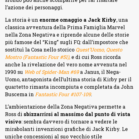
l’azione dei personaggi.
La storia è un
enorme omaggio a Jack Kirby
, una
classica avventura della Prima Famiglia Marvel
nella Zona Negativa e riprende alcune delle storie
più famose del “King” sugli FQ: dall’impostore che
sostituì la Cosa nello storico
Quest’Uomo, Questo
Mostro (Fantastic Four #51)
,
e di cui Ross ricorda
anche la rivelazione del vero nome avvenuta nel
1990 su
Web of Spider-Man #69
a Janus, il Nega-
Uomo, antagonista dell’ultima storia di Kirby per il
quartetto rimasta incompiuta e completata da John
Buscema in
Fantastic Four #107-109
.
L’ambientazione della Zona Negativa permette a
Ross di
sbizzarrirsi al massimo dal punto di vista
visivo
: sembra davvero di tornare a vedere le
mirabolanti invenzioni grafiche di Jack Kirby. Le
uniche concessioni al suo vecchio stile