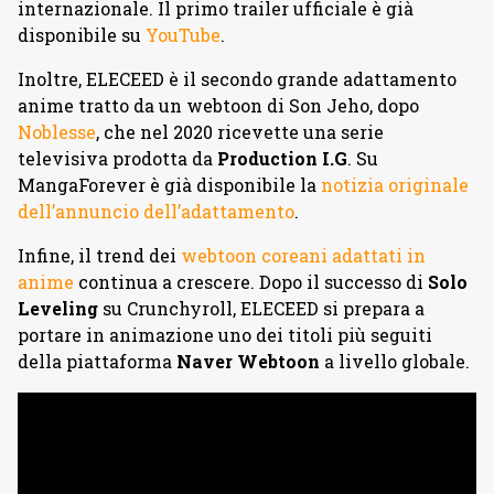
internazionale. Il primo trailer ufficiale è già
disponibile su
YouTube
.
Inoltre, ELECEED è il secondo grande adattamento
anime tratto da un webtoon di Son Jeho, dopo
Noblesse
, che nel 2020 ricevette una serie
televisiva prodotta da
Production I.G
. Su
MangaForever è già disponibile la
notizia originale
dell’annuncio dell’adattamento
.
Infine, il trend dei
webtoon coreani adattati in
anime
continua a crescere. Dopo il successo di
Solo
Leveling
su Crunchyroll, ELECEED si prepara a
portare in animazione uno dei titoli più seguiti
della piattaforma
Naver Webtoon
a livello globale.