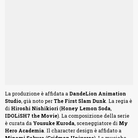
La produzione è affidata a
DandeLion Animation
Studio
, già noto per
The First Slam Dunk
. La regia è
di
Hiroshi Nishikiori
(
Honey Lemon Soda
,
IDOLiSH7 the Movie
). La composizione della serie
è curata da
Yousuke Kuroda
, sceneggiatore di
My
Hero Academia
. Il character design è affidato a
Minami Sakura
(
Gridman Universe
). Le musiche