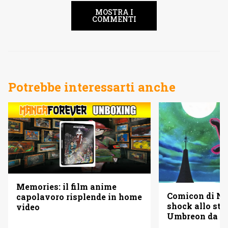
MOSTRA I
COMMENTI
Potrebbe interessarti anche
Memories: il film anime
Comicon di Nap
capolavoro risplende in home
shock allo sta
video
Umbreon da olt