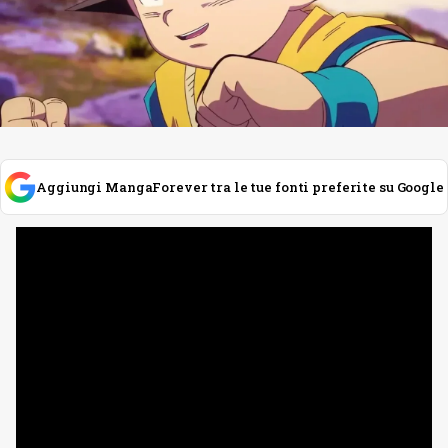
Aggiungi MangaForever tra le tue fonti preferite su Google