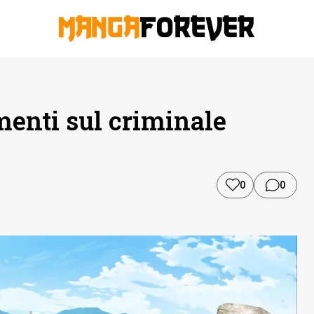
menti sul criminale
0
0