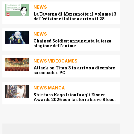
NEWS
La Taverna di Mezzanotte: il volume 13
dell’edizione italiana arriva il 28
agosto 2026
NEWS
Chained Soldier: annunciata la terza
stagione dell’anime
NEWS VIDEOGAMES
Attack on Titan 3 in arrivo a dicembre
su console e PC
NEWS MANGA
Shintaro Kago trionfa agli Eisner
Awards 2026 con la storia breve Blood
Harvest