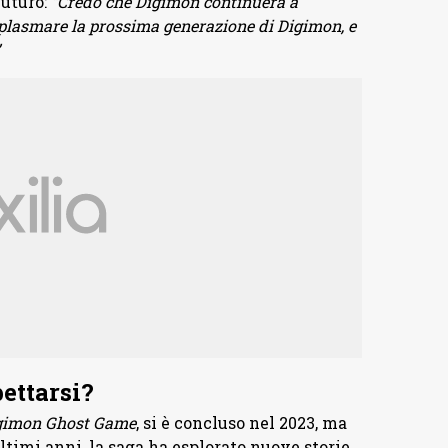
futuro:
“Credo che Digimon continuerà a
plasmare la prossima generazione di Digimon, e
pettarsi?
gimon Ghost Game
, si è concluso nel 2023, ma
ltimi anni, la saga ha esplorato nuove storie