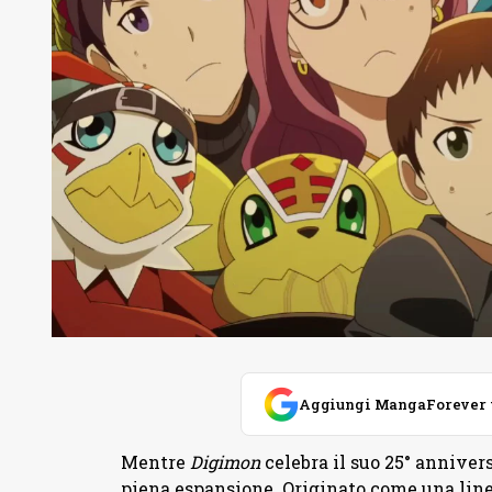
Aggiungi MangaForever tra
Mentre
Digimon
celebra il suo 25° annivers
piena espansione. Originato come una linea