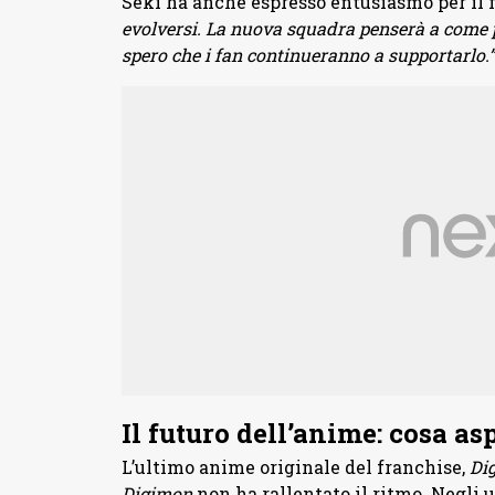
Seki ha anche espresso entusiasmo per il 
evolversi. La nuova squadra penserà a come 
spero che i fan continueranno a supportarlo.”
Il futuro dell’anime: cosa as
L’ultimo anime originale del franchise,
Di
Digimon
non ha rallentato il ritmo. Negli u