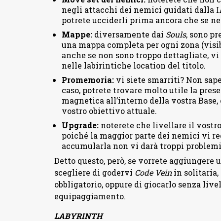
negli attacchi dei nemici guidati dalla I
potrete ucciderli prima ancora che se ne
Mappe:
diversamente dai
Souls
, sono pr
una mappa completa per ogni zona (visibi
anche se non sono troppo dettagliate, v
nelle labirintiche location del titolo.
Promemoria:
vi siete smarriti? Non sape
caso, potrete trovare molto utile la pre
magnetica all’interno della vostra Base, 
vostro obiettivo attuale.
Upgrade:
noterete che livellare il vostr
poiché la maggior parte dei nemici vi re
accumularla non vi darà troppi problemi
Detto questo, però, se vorrete aggiungere 
scegliere di godervi
Code Vein
in solitaria
obbligatorio, oppure di giocarlo senza live
equipaggiamento.
LABYRINTH