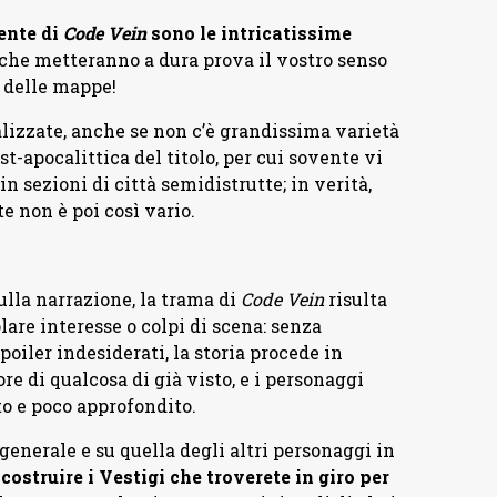
ente di
Code Vein
sono le intricatissime
ti che metteranno a dura prova il vostro senso
 delle mappe!
alizzate, anche se non c’è grandissima varietà
t-apocalittica del titolo, per cui sovente vi
in sezioni di città semidistrutte; in verità,
e non è poi così vario.
ulla narrazione, la trama di
Code Vein
risulta
lare interesse o colpi di scena: senza
poiler indesiderati, la storia procede in
e di qualcosa di già visto, e i personaggi
to e poco approfondito.
 generale e su quella degli altri personaggi in
icostruire i Vestigi che troverete in giro per