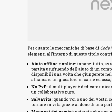
Per quanto le meccaniche di base di
Code 
elementi all’interno di questo titolo con
Aiuto offline e online:
innanzitutto, avre
partita usufruendo dell’aiuto di un comp
disponibili una volta che giungerete nel
affiancare un giocatore in carne ed ossa, 
No PvP:
il multiplayer è dedicato unicam
un collaborativo puro.
Salvavita:
quando voi o uno dei vostri co
tornare in vita grazie al dono di una part
Move set dei nemici:
noterete che non c