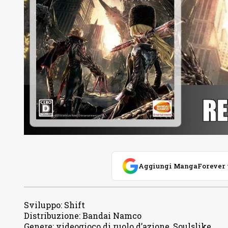
Aggiungi MangaForever tra
Sviluppo
:
Shift
Distribuzione
:
Bandai Namco
Genere
:
videogioco di ruolo d’azione, Soulslike