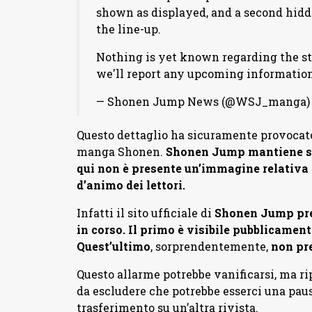
shown as displayed, and a second hidd
the line-up.
Nothing is yet known regarding the sta
we'll report any upcoming informatio
— Shonen Jump News (@WSJ_manga
Questo dettaglio ha sicuramente provocato
manga Shonen.
Shonen Jump mantiene sem
qui non è presente un’immagine relativa 
d’animo dei lettori.
Infatti il sito ufficiale di
Shonen Jump pres
in corso. Il primo è visibile pubblicamen
Quest’ultimo
, sorprendentemente,
non pr
Questo allarme potrebbe vanificarsi, ma r
da escludere che potrebbe esserci una paus
trasferimento su un’altra rivista.