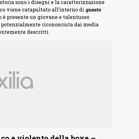
storia sono i disegni e la caratterizzazione
co viene catapultato all’interno di
questo
o è presente un giovane e talentuoso
a potenzialmente riconosciuta dai media
entemente descritti.
ico e violento della boxe –