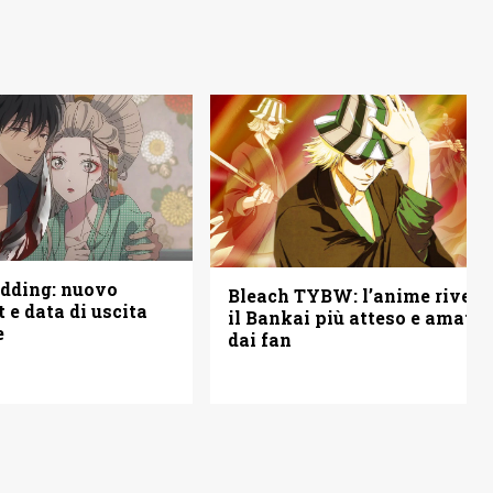
edding: nuovo
Bleach TYBW: l’anime rivela
st e data di uscita
il Bankai più atteso e amato
e
dai fan