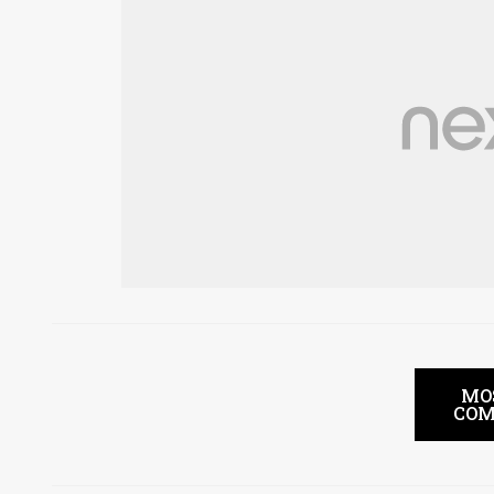
MO
COM