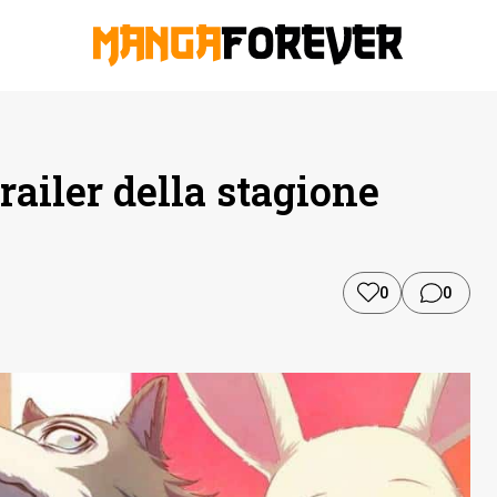
trailer della stagione
0
0