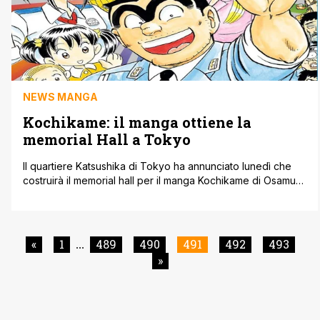
NEWS MANGA
Kochikame: il manga ottiene la
memorial Hall a Tokyo
Il quartiere Katsushika di Tokyo ha annunciato lunedì che
costruirà il memorial hall per il manga Kochikame di Osamu
Akimoto nel quartiere di Kameari, dove è ambientato il
manga. Secondo al fonte Anime News Network, Il governo
locale ha fissato un budget di 89 milioni di yen (circa
770.000 dollari USA) e prevede di terminare [']
«
1
489
490
491
492
493
...
»