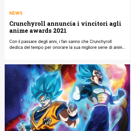
NEWS
Crunchyroll annuncia i vincitori agli
anime awards 2021
Con il passare degli anni, i fan sanno che Crunchyroll
dedica del tempo per onorare la sua migliore serie di anime
a colpo sicuro. La votazione per i titoli più importanti del
2021 si è conclusa qualche tempo fa e ora sembra che i
risultati siano arrivati. Dopo l'elaborazione di tutti i dati ecco
i [']