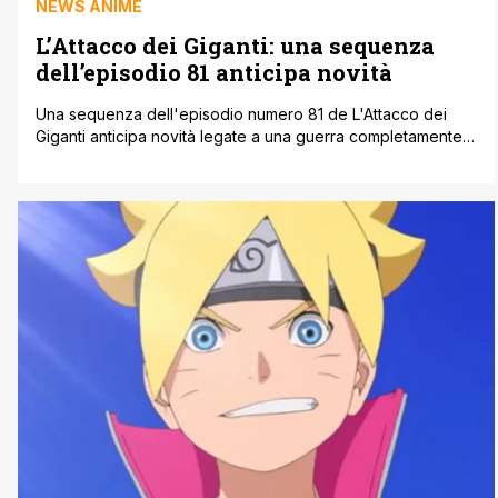
NEWS ANIME
L’Attacco dei Giganti: una sequenza
dell’episodio 81 anticipa novità
Una sequenza dell'episodio numero 81 de L'Attacco dei
Giganti anticipa novità legate a una guerra completamente
nuova. L'ultimo episodio de L'Attacco dei Giganti rivela di
più sulla vita di Ymir e della razza eldiana. Inoltre coglie
l'occasione per esplorare i piani attuali di Eren per il mondo
al di fuori dei confini di Paradis, il [']