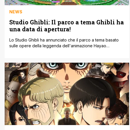
NEWS
Studio Ghibli: Il parco a tema Ghibli ha
una data di apertura!
Lo Studio Ghibli ha annunciato che il parco a tema basato
sulle opere della leggenda dell'animazione Hayao
Miyazaki, aprirà il 1 novembre 2022 in Giappone. L'ufficialità
della notizia è riscontrabile tramite il post presente
sull'account Twitter ufficiale dello Studio Ghibli:
https://twitter.com/JP_GHIBLI/status/1486579727204712448?
s=20't=eCLnUrJH3kinsJlQkHHVTg Si trova a circa tre ore
di treno da Tokyo e fa parte dell'Aichi [']