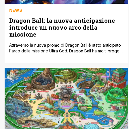
NEWS
Dragon Ball: la nuova anticipazione
introduce un nuovo arco della
missione
Attraverso la nuova promo di Dragon Ball è stato anticipato
l'arco della missione Ultra God. Dragon Ball ha molti progetti
in lavorazione. Non solo la serie principale tratta gli
aggiornamenti mensili del manga e un film, ma Dragon Ball
Heroes ha un nuovo arco all'orizzonte. Ora, l'anime ha
condiviso la sinossi del suo prossimo episodio [']