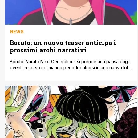
NEWS
Boruto: un nuovo teaser anticipa i
prossimi archi narrativi
Boruto: Naruto Next Generations si prende una pausa dagli
eventi in corso nel manga per addentrarsi in una nuova lotta
per il villaggio della Foglia. Boruto e gli altri membri del
Team 7 tentano di infiltrarsi in un'isola assediata da una
nuova terrificante minaccia. Un nuovo teaser trailer dà ai fan
un'idea su quali sfide [']