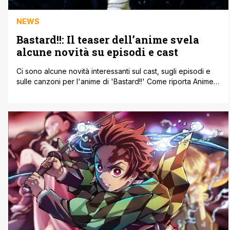
NEWS
Bastard!!: Il teaser dell’anime svela
alcune novità su episodi e cast
Ci sono alcune novità interessanti sul cast, sugli episodi e
sulle canzoni per l'anime di 'Bastard!!' Come riporta Anime
News Network, Warner Bros. Japan ha presentato giovedì
un teaser promozionale sottotitolato in inglese, per il nuovo
anime di Kazushi Hagiwara Bastard!! ' Heavy Metal, Dask
Fantasy. Il teaser presenta sia i contenuti dei primi cinque [']