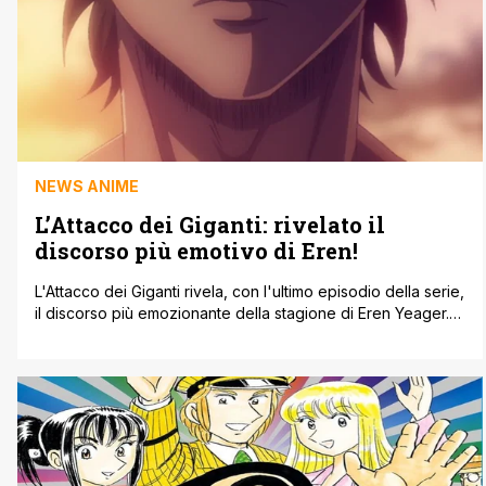
NEWS ANIME
L’Attacco dei Giganti: rivelato il
discorso più emotivo di Eren!
L'Attacco dei Giganti rivela, con l'ultimo episodio della serie,
il discorso più emozionante della stagione di Eren Yeager.
La quarta e ultima stagione rende il suo finale ancora più
chiaro episodio dopo episodio, in cui i fan hanno visto Eren
subire una serie di cambiamenti dalla prima metà della
stagione l'anno scorso. Eren si è [']