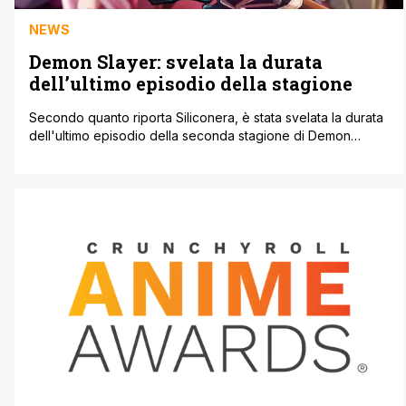
NEWS
Demon Slayer: svelata la durata
dell’ultimo episodio della stagione
Secondo quanto riporta Siliconera, è stata svelata la durata
dell'ultimo episodio della seconda stagione di Demon
Slayer. L'episodio finale di Demon Slayer: Entertainment
District Arc durerà 45 minuti. Tale notizia viene confermata
direttamente dall'account Twitter ufficiale della serie. 第十話
『絶対諦めない』をご覧いただいたみなさま、ありがとうござ
いました。テレビアニメ「鬼滅の刃」遊郭編 最終話は、全国
フジテレビ系列にて2月13日（日）夜11時15分より、放送枠を45
分に拡大して放送いたします。 次回予告第十話はこちらから
https://t.co/2VLiOcm5YN#鬼滅の刃 ' 鬼滅の刃公式
(@kimetsu_off) February 6, 2022 L'episodio andrà in onda il
13 febbraio 2022 in [']