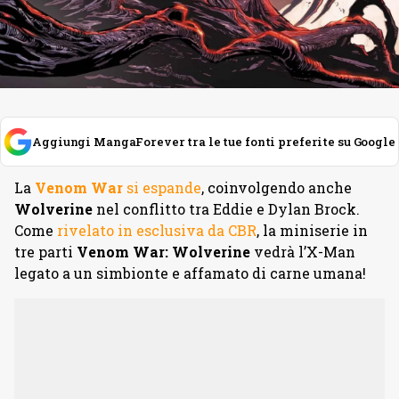
Aggiungi MangaForever tra le tue fonti preferite su Google
La
Venom War
si espande
, coinvolgendo anche
Wolverine
nel conflitto tra Eddie e Dylan Brock.
Come
rivelato in esclusiva da CBR
, l
a miniserie in
tre parti
Venom War: Wolverine
vedrà l’X-Man
legato a un simbionte e affamato di carne umana!