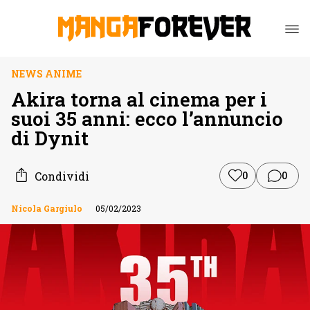
NEWS ANIME
Akira torna al cinema per i
suoi 35 anni: ecco l’annuncio
di Dynit
Condividi
0
0
Nicola Gargiulo
05/02/2023