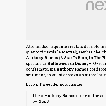
Attenendoci a quanto rivelato dal noto in
quanto riguarda la
Marvel
), sembra che gl
Anthony Ramos
(
A Star Is Born
,
In The H
speciale di
Halloween
su
Disney+
. Ovvia
confermato, ma
Anthony Ramos
corrispon
settimane, in cui si cercava un attore lati
Ecco il
Twee
t del noto insider:
I hear Anthony Ramos is one of the act
by Night