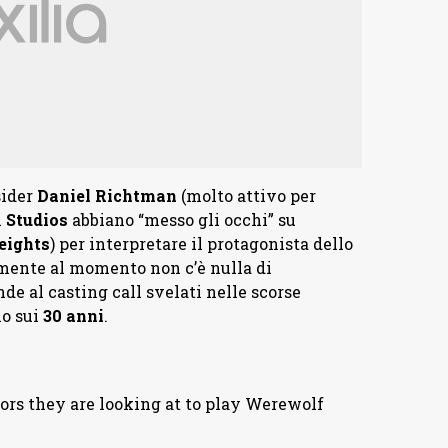
sider
Daniel Richtman
(molto attivo per
i
Studios
abbiano “messo gli occhi” su
eights
) per interpretare il protagonista dello
mente al momento non c’è nulla di
de al casting call svelati nelle scorse
no sui
30 anni
.
ors they are looking at to play Werewolf