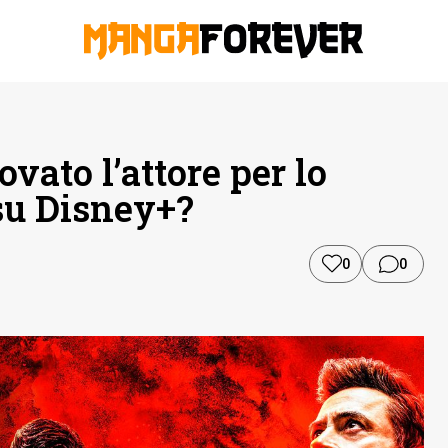
vato l’attore per lo
su Disney+?
0
0