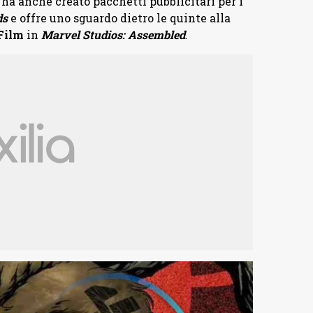
g ha anche creato pacchetti pubblicitari per i
ds
e offre uno sguardo dietro le quinte alla
Film
in
Marvel Studios: Assembled
.