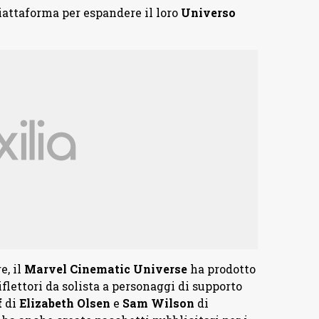
iattaforma per espandere il loro
Universo
e, il
Marvel Cinematic Universe
ha prodotto
riflettori da solista a personaggi di supporto
f
di
Elizabeth Olsen
e
Sam Wilson
di