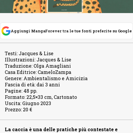
Aggiungi MangaForever tra le tue fonti preferite su Google
Testi
:
Jacques & Lise
Illustrazioni
:
Jacques & Lise
Traduzione
:
Olga Amagliani
Casa Editrice
:
CameloZampa
Genere
:
Ambientalismo e Amicizia
Fascia di età
:
dai 3 anni
Pagine
:
48 pp.
Formato
:
22,5×33 cm, Cartonato
Uscita
:
Giugno 2023
Prezzo
:
20 €
La caccia è una delle pratiche più contestate e