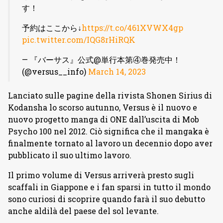
す！
予約はここから↓
https://t.co/461XVWX4gp
pic.twitter.com/IQG8rHiRQK
— 『バーサス』公式@単行本第④巻発売中！
(@versus__info)
March 14, 2023
Lanciato sulle pagine della rivista Shonen Sirius di
Kodansha lo scorso autunno, Versus è il nuovo e
nuovo progetto manga di ONE dall’uscita di Mob
Psycho 100 nel 2012. Ciò significa che il mangaka è
finalmente tornato al lavoro un decennio dopo aver
pubblicato il suo ultimo lavoro.
Il primo volume di Versus arriverà presto sugli
scaffali in Giappone e i fan sparsi in tutto il mondo
sono curiosi di scoprire quando farà il suo debutto
anche aldilà del paese del sol levante.