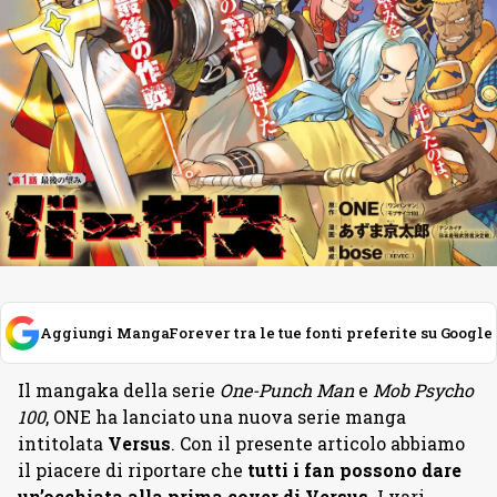
Aggiungi MangaForever tra le tue fonti preferite su Google
Il mangaka della serie
One-Punch Man
e
Mob Psycho
100
, ONE ha lanciato una nuova serie manga
intitolata
Versus
. Con il presente articolo abbiamo
il piacere di riportare che
tutti i fan possono dare
un’occhiata alla prima cover di Versus
. I vari