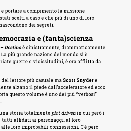
a e portare a compimento la missione
ati scelti a caso e che più di uno di loro
nascondono dei segreti.
democrazia e (fanta)scienza
 – Destino
è sinistramente, drammaticamente
. La più grande nazione del mondo si è
ate guerre e vicissitudini, è ora afflitta da
e del lettore più casuale ma
Scott Snyder
e
ente alzano il piede dall’acceleratore ed ecco
oria questo volume è uno dei più “verbosi”
.
 una storia totalmente
plot driven
in cui però i
utti affidati ai personaggi, al loro
lle loro improbabili connessioni. C’è però