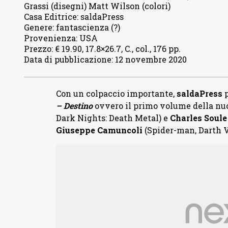
Grassi (disegni) Matt Wilson (colori)
Casa Editrice
:
saldaPress
Genere
:
fantascienza (?)
Provenienza
:
USA
Prezzo
:
€ 19.90, 17.8×26.7, C., col., 176 pp.
Data di pubblicazione
:
12 novembre 2020
Con un colpaccio importante,
saldaPress
p
– Destino
ovvero il primo volume della nu
Dark Nights: Death Metal) e
Charles Soule
Giuseppe Camuncoli
(Spider-man, Darth V