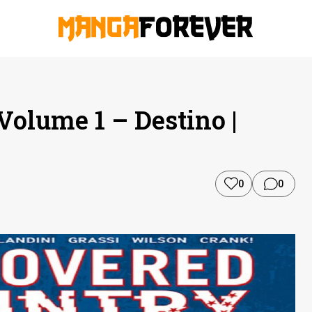
olume 1 – Destino |
0
0