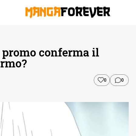
 promo conferma il
hermo?
0
0