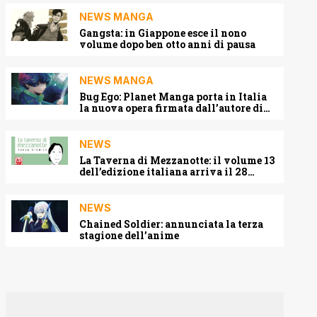
NEWS MANGA
Gangsta: in Giappone esce il nono
volume dopo ben otto anni di pausa
NEWS MANGA
Bug Ego: Planet Manga porta in Italia
la nuova opera firmata dall’autore di
One-Punch Man
NEWS
La Taverna di Mezzanotte: il volume 13
dell’edizione italiana arriva il 28
agosto 2026
NEWS
Chained Soldier: annunciata la terza
stagione dell’anime