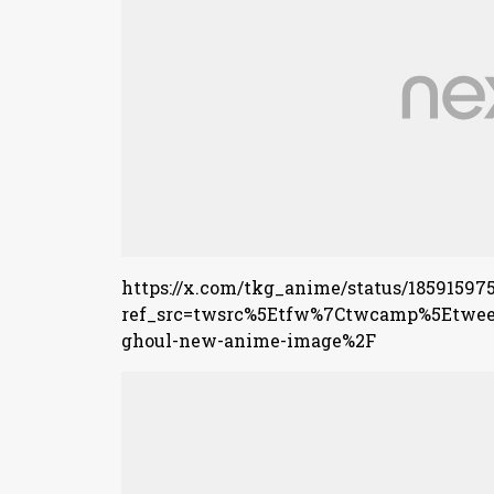
https://x.com/tkg_anime/status/18591597
ref_src=twsrc%5Etfw%7Ctwcamp%5Etwee
ghoul-new-anime-image%2F