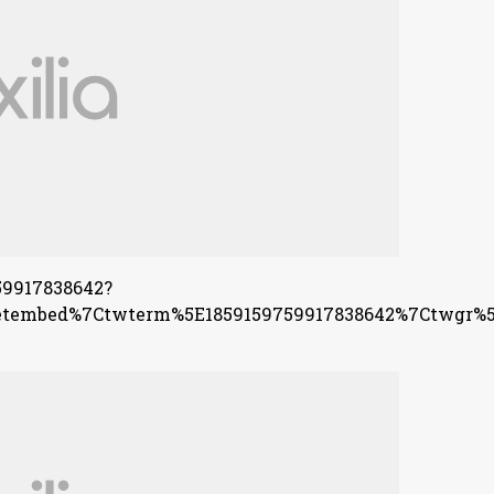
59917838642?
tembed%7Ctwterm%5E1859159759917838642%7Ctwgr%5E