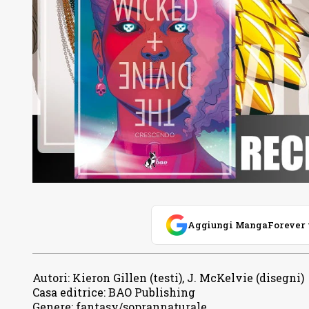
Aggiungi MangaForever tra
Autori
:
Kieron Gillen (testi), J. McKelvie (disegni)
Casa editrice
:
BAO Publishing
Genere
:
fantasy/soprannaturale