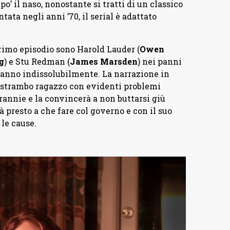
po’ il naso, nonostante si tratti di un classico
tata negli anni ’70, il serial è adattato
primo episodio sono Harold Lauder (
Owen
g
) e Stu Redman (
James Marsden
) nei panni
eranno indissolubilmente. La narrazione in
d, strambo ragazzo con evidenti problemi
Frannie e la convincerà a non buttarsi giù
à presto a che fare col governo e con il suo
 le cause.