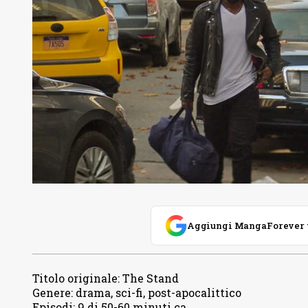
Aggiungi MangaForever tra
Titolo originale
:
The Stand
Genere
:
drama, sci-fi, post-apocalittico
Episodi
:
9 di 50-60 minuti ca.