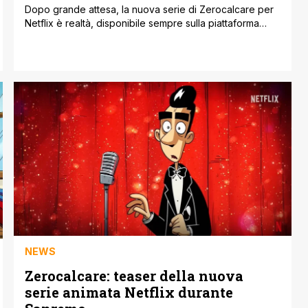
Dopo grande attesa, la nuova serie di Zerocalcare per
Netflix è realtà, disponibile sempre sulla piattaforma
dopo il successo mondiale di Strappare lungo i bordi.
Questo mondo non mi renderà cattivo, che prende il
nome dalla canzone di Path, un cantautore romano, è
anche un monito e un augurio. Ora interamente
disponibile su Netflix, vi [']
NEWS
Zerocalcare: teaser della nuova
serie animata Netflix durante