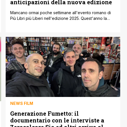
anticipazioni della nuova edizione
Mancano ormai poche settimane all'evento romano di
Più Libri più Liberi nell'edizione 2025. Quest'anno la
fiera Nazionale interamente dedicata alla Piccola e
Media Editoria, promossa e organizzata
dall'Associazione Italiana Editori (AIE), si terrà da giovedì
4 a lunedì 8 dicembre alla Nuvola nel quartiere EUR di
Roma. Cinque giorni dedicati ai libri e alla lettura [']
NEWS FILM
Generazione Fumetto: il
documentario con le interviste a