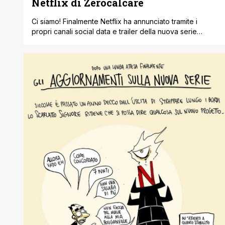
Netflix di Zerocalcare
Ci siamo! Finalmente Netflix ha annunciato tramite i
propri canali social data e trailer della nuova serie
animata di Zerocalcare. La serie continua il successo di
Strappare lungo i bordi con una storia tutta nuova
ambientata nello stesso universo. Ci saranno i
personaggi amati di sempre e new entry! Questo mondo
non mi renderà cattivo [']