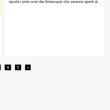
riporta i primi orari dei firmacopie che saranno aperti al
pubblico. Tra i nomi più altisonanti che tutti gli
appassionati potranno incontrare ci sarà il fumettista
italiano Zerocalcare! Si tratta di uno dei più importanti
fumettisti italiani, che ha realizzato per Star Comics la [']
4
5
»