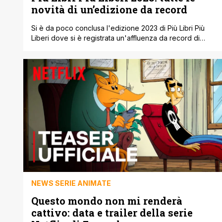
novità di un’edizione da record
Si è da poco conclusa l'edizione 2023 di Più Libri Più
Liberi dove si è registrata un'affluenza da record di
oltre 115 mila persone. Un successo enorme favorito
anche dal ponte che ha spinto i romani e i tanti
partecipanti da tutta Italia ad affluire all'evento. Al
successo ha contribuito sicuramente l'afflusso di
scolaresche dei [']
NEWS SERIE ANIMATE
Questo mondo non mi renderà
cattivo: data e trailer della serie