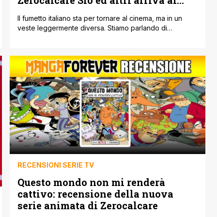
Zerocalcare Sio ed altri arriva al
cinema
Il fumetto italiano sta per tornare al cinema, ma in un
veste leggermente diversa. Stiamo parlando di
Generazione Fumetto il nuovo documentario di Omar
Rashid che con interviste ai diretti interessati vuole
esplorare la situazione del panorama italiano. Il film,
prodotto e distribuito da Valmyn di Alessandro Tiberio e
scritto e diretto da Omar Rashid, [']
RECENSIONI SERIE TV
Questo mondo non mi renderà
cattivo: recensione della nuova
serie animata di Zerocalcare