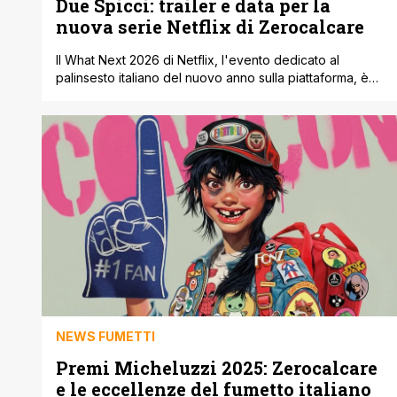
Due Spicci: trailer e data per la
nuova serie Netflix di Zerocalcare
Il What Next 2026 di Netflix, l'evento dedicato al
palinsesto italiano del nuovo anno sulla piattaforma, è
stata l'occasione per annunciare teaser trailer e mese di
uscita della nuova serie animata di Zerocalcare, Due
spicci. Svelata a Lucca Comics ' Games, anche in questa
occasione, la serie sarà ancora una volta scritta e
diretta dal [']
NEWS FUMETTI
Premi Micheluzzi 2025: Zerocalcare
e le eccellenze del fumetto italiano