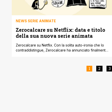
NEWS SERIE ANIMATE
Zerocalcare su Netflix: data e titolo
della sua nuova serie animata
Zerocalcare su Netflix. Con la solita auto-ironia che lo
contraddistingue, Zerocalcare ha annunciato finalmente
il titolo e la data di uscita della sua seconda serie
animata per Netflix, dopo il successo mondiale di
Strappare lungo i bordi. A un anno esatto dal debutto di
1
2
3
Strappare lungo i bordi, il primo progetto seriale di
Zerocalcare osannato [']