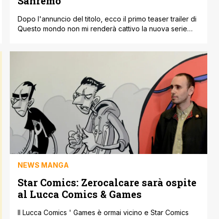
Sanremo
Dopo l'annuncio del titolo, ecco il primo teaser trailer di
Questo mondo non mi renderà cattivo la nuova serie
animata di Zerocalcare per Netflix che ha usato il
Festival di Sanremo come bacino d'utenza per un primo
promo (essendo l'evento più seguito in Italia). Con la
sua auto-ironia e con la partecipazione di Secco e [']
NEWS MANGA
Star Comics: Zerocalcare sarà ospite
al Lucca Comics & Games
Il Lucca Comics ' Games è ormai vicino e Star Comics