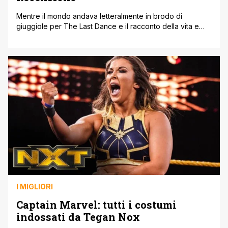
Mentre il mondo andava letteralmente in brodo di
giuggiole per The Last Dance e il racconto della vita e
della carriera di Michael Jordan e dei suoi Chicago Bulls '
trovate QUI la nostra recensione ' una operazione simile
avveniva in un campo decisamente più ristretto ma
sicuramente altrettanto suggestivo ovvero quello del
wrestling con Undertarker [']
I MIGLIORI
Captain Marvel: tutti i costumi
indossati da Tegan Nox