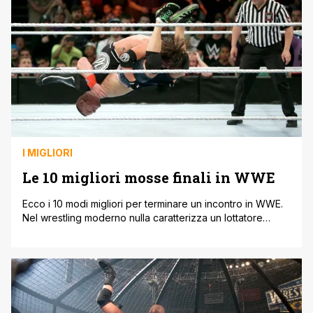
simulatore di wrestling targato WWE Quest'anno [']
I MIGLIORI
Le 10 migliori mosse finali in WWE
Ecco i 10 modi migliori per terminare un incontro in WWE.
Nel wrestling moderno nulla caratterizza un lottatore
come la sua mossa finale. Rappresentano il climax di ogni
match e contraddistinguono il wrestler così come il suo
look o la sua musica di ingresso. Facciamo una carrellata
di quelle che sono le 10 mosse finali [']