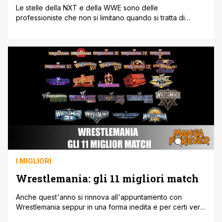
Le stelle della NXT e della WWE sono delle
professioniste che non si limitano quando si tratta di
mostrare le loro mosse; tanto che a volte possono essere
paragonate a dei veri supereroi per le loro gesta sul ring.
Per Tegan Nox l'eroina di riferimento sembra essere
Carol Danvers, alias Captain Marvel, e nel corso [']
I MIGLIORI
Wrestlemania: gli 11 migliori match
Anche quest'anno si rinnova all'appuntamento con
Wrestlemania seppur in una forma inedita e per certi versi
comunque storica viste le modalità con cui la federazione