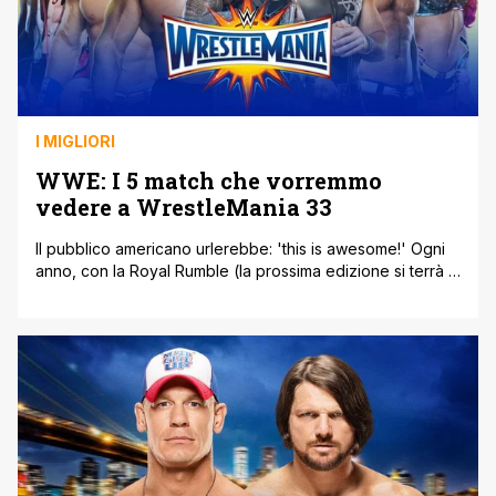
I MIGLIORI
WWE: I 5 match che vorremmo
vedere a WrestleMania 33
Il pubblico americano urlerebbe: 'this is awesome!' Ogni
anno, con la Royal Rumble (la prossima edizione si terrà il
29 Gennaio 2017 a San Antonio), ha inizio la Road to
WrestleMania e anche quest'anno la WWE sta già
costruendo l'enorme storyline che esploderà nell'evento
più importante dello sport entertainment della
Federazione di Stamford. WrestleMania nel 2017 [']