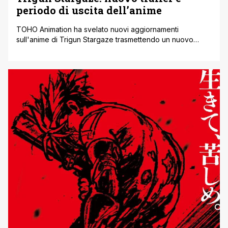
periodo di uscita dell’anime
TOHO Animation ha svelato nuovi aggiornamenti
sull'anime di Trigun Stargaze trasmettendo un nuovo
trailer che conferma che l'anime debutterà a gennaio
2026. La società ha anche condiviso i nuovi nomi dei
doppiatori che si uniranno al cast, tra cui Chika Ayamori
nel ruolo di Milly Thompson, un personaggio apparso
nell'anime originale del 1998 ma non [']