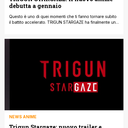
debutta a gennaio
Questo è uno di quei momenti che ti fanno tornare subito
il battito accelerato. TRIGUN STARGAZE ha finalmente una
data: il nuovo anime debutterà il 10 gennaio 2026, e
insieme alla notizia è arrivato anche un trailer
completamente nuovo che ha rimesso in moto
l’entusiasmo dei fan. La serie sarà disponibile in streaming
su Crunchyroll, [']
NEWS ANIME
Trigun Stargaze: nuovo trailer e