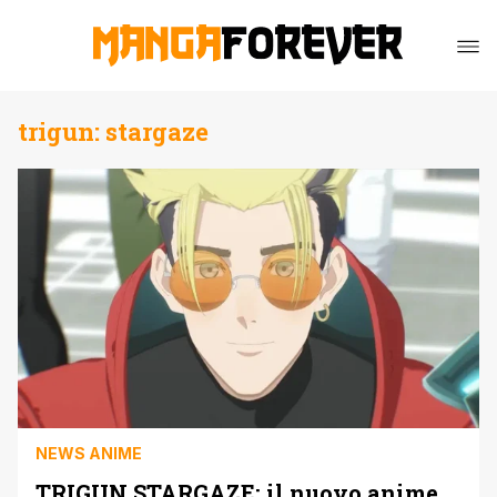
trigun: stargaze
NEWS ANIME
TRIGUN STARGAZE: il nuovo anime