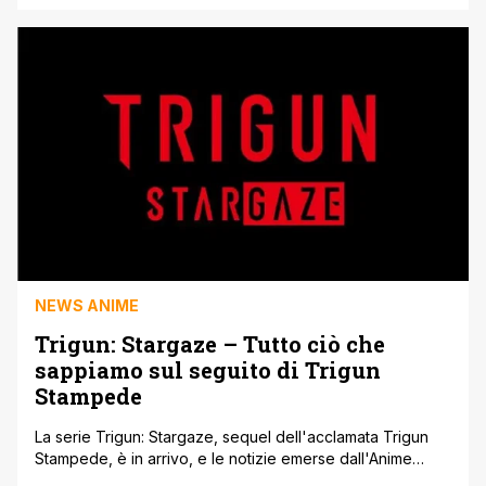
nuova storia di Vash, lo studio anime ha confermato che il
ritorno della serie per concludere la lotta contro il suo
nefasto fratello Knives. Annunciando che la serie sequel,
Trigun [']
NEWS ANIME
Trigun: Stargaze – Tutto ciò che
sappiamo sul seguito di Trigun
Stampede
La serie Trigun: Stargaze, sequel dell'acclamata Trigun
Stampede, è in arrivo, e le notizie emerse dall'Anime
Expo hanno già creato grande aspettativa tra i fan. Studio