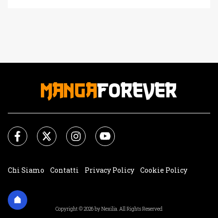
Orange, noto per il suo lavoro su Beastars, ha rivelato
nuovi dettagli sull'evoluzione della storia di Vash the
Stampede e dei suoi compagni. Ambientazione e Trama
Trigun: Stargaze si [']
Chi Siamo
Contatti
Privacy Policy
Cookie Policy
Impostazioni Cookie
Copyright © 2026 by Nexilia. All Rights Reserved