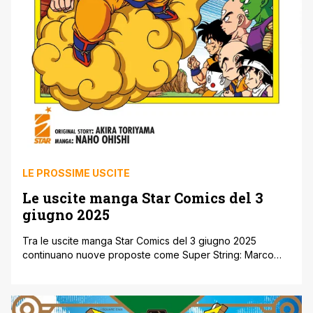
LE PROSSIME USCITE
Le uscite manga Star Comics del 3
giugno 2025
Tra le uscite manga Star Comics del 3 giugno 2025
continuano nuove proposte come Super String: Marco
Polo’s Travel to the Multiverse ed Elettroshock Daisy,
oltre a successi come Blue Box, Dragon Ball SD, Edens
Zero e tanti altri. Inoltre, per l’etichetta Astra, arriva Gone,
una straordinaria avventura sci-fi firmata da Jock, per la