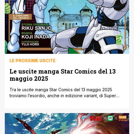
LE PROSSIME USCITE
Le uscite manga Star Comics del 13
maggio 2025
Tra le uscite manga Star Comics del 13 maggio 2025
troviamo l’esordio, anche in edizione variant, di Super
String: Marco Polo’s Travel to the Multiverse, la
reinterpretazione della storia del commerciante
veneziano firmata da Inwan Youn e Boichi. Un'altra
particolare reinterpretazione moderna è Montecristo, il
classico della letterature di Alexandre Dumas trasportato
nell’America post 11 [']