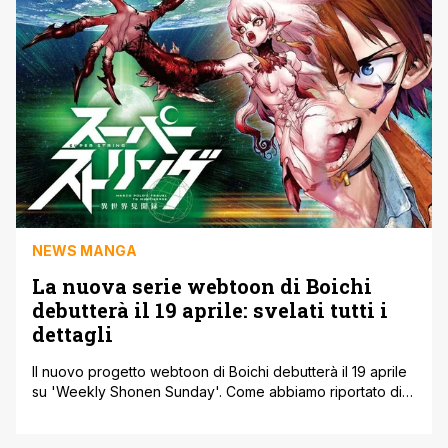
NEWS MANGA
La nuova serie webtoon di Boichi
debutterà il 19 aprile: svelati tutti i
dettagli
Il nuovo progetto webtoon di Boichi debutterà il 19 aprile
su 'Weekly Shonen Sunday'. Come abbiamo riportato di
recente il mangaka, famoso per aver collaborato con
Riichirō Inagaki ai disegni di Dr. Stone, lancerà una nuova