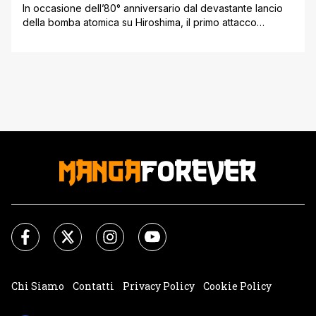
In occasione dell’80° anniversario dal devastante lancio
della bomba atomica su Hiroshima, il primo attacco
nucleare della storia, 6 agosto 1945, dopo il ritorno al
cinema in una nuova edizione ridoppiata e rimasterizzata,
anche in home video La tomba delle lucciole, con Lucky
Red e Plaion Pictures. Prodotto dallo Studio Ghibli nel
1988 e diretto [']
Chi Siamo
Contatti
Privacy Policy
Cookie Policy
Impostazioni Cookie