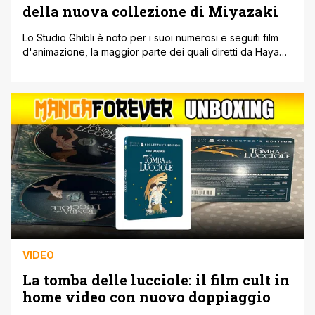
della nuova collezione di Miyazaki
Lo Studio Ghibli è noto per i suoi numerosi e seguiti film
d'animazione, la maggior parte dei quali diretti da Hayao
Miyazaki. Quest'ultimo è famoso in tutto il mondo per
essere uno dei registi più celebrati nella storia del cinema
giapponese, apprezzato per aver portato i suoi film a un
pubblico globale. Non parliamo solo [']
VIDEO
La tomba delle lucciole: il film cult in
home video con nuovo doppiaggio