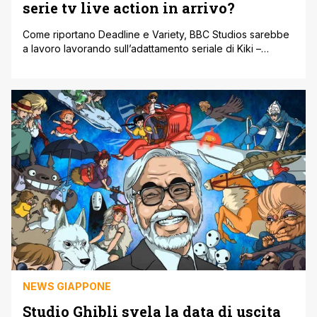
serie tv live action in arrivo?
Come riportano Deadline e Variety, BBC Studios sarebbe
a lavoro lavorando sull’adattamento seriale di Kiki –
Consegne a domicilio. Il film del 1989 diretto da Hayao
Miyazaki e prodotto dallo Studio Ghibli potrebbe tornare
sotto nuova luce. Il progetto è una serie live action per la
tv generalista di servizio pubblico inglese in 10 puntate [']
NEWS GIAPPONE
Studio Ghibli svela la data di uscita